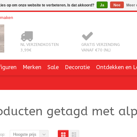
kies op om onze website te verbeteren. Is dat akkoord?
Ja
Nee
Meer 
nmaken
NL VERZENDKOSTEN
GRATIS VERZENDING
3,99€
VANAF €70 (NL)
figuren
Merken
Sale
Decoratie
Ontdekken en L
oducten getagd met al
op:
Hoogste prijs