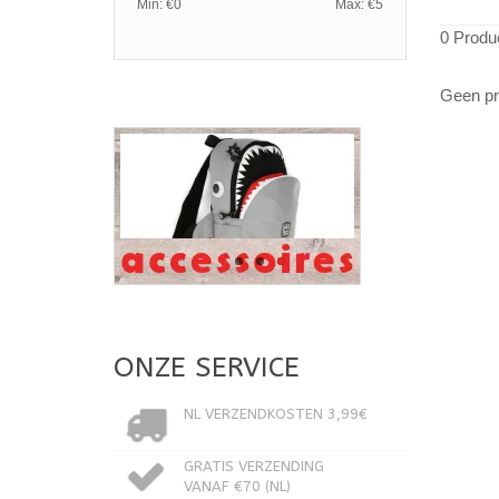
Min: €
0
Max: €
5
0 Produ
Geen pr
ONZE SERVICE
NL VERZENDKOSTEN 3,99€
GRATIS VERZENDING
VANAF €70 (NL)