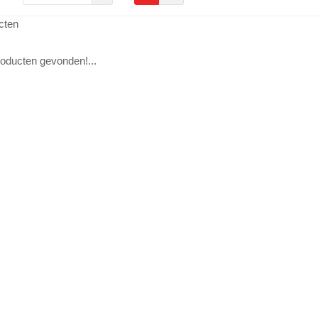
cten
oducten gevonden!...