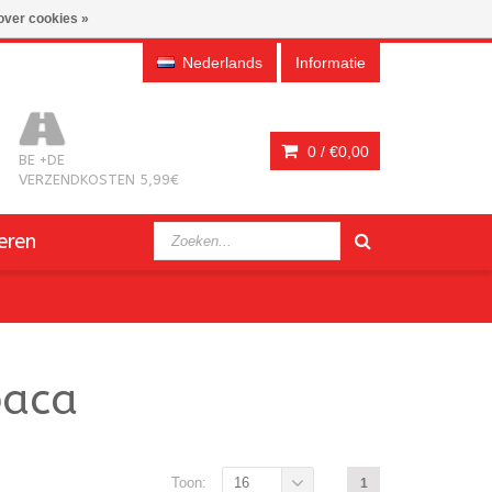
over cookies »
Nederlands
Informatie
0 /
€0,00
BE +DE
VERZENDKOSTEN 5,99€
eren
paca
Toon:
16
1