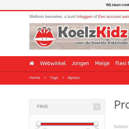
Wij slaan coo
Welkom bezoeker, u kunt
Inloggen
of
Een account aa
Webwinkel
Jongen
Meisje
Flexi 
Home
Tags
alpaca
Pr
PRIJS
Sorteren 