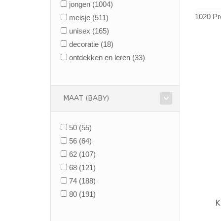
jongen
(1004)
1020 Pr
meisje
(511)
unisex
(165)
decoratie
(18)
ontdekken en leren
(33)
MAAT (BABY)
50
(55)
56
(64)
62
(107)
68
(121)
74
(188)
80
(191)
K