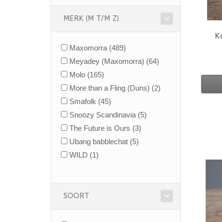
MERK (M T/M Z)
K
Maxomorra
(489)
Meyadey (Maxomorra)
(64)
Molo
(165)
More than a Fling (Duns)
(2)
Smafolk
(45)
Snoozy Scandinavia
(5)
The Future is Ours
(3)
Ubang babblechat
(5)
WILD
(1)
SOORT