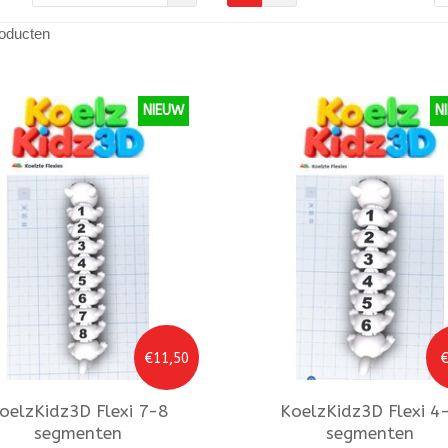
oducten
NIEUW
N
€11,50
€
oelzKidz3D
Flexi 7-8
KoelzKidz3D
Flexi 4
segmenten
segmenten