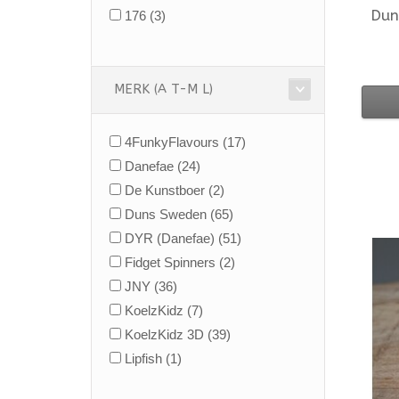
Dun
176
(3)
MERK (A T-M L)
4FunkyFlavours
(17)
Danefae
(24)
De Kunstboer
(2)
Duns Sweden
(65)
DYR (Danefae)
(51)
Fidget Spinners
(2)
JNY
(36)
KoelzKidz
(7)
KoelzKidz 3D
(39)
Lipfish
(1)