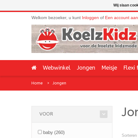
Wij slaan coo
Welkom bezoeker, u kunt
Inloggen
of
Een account aa
Webwinkel
Jongen
Meisje
Flexi 
Home
Jongen
Jo
VOOR
baby
(260)
Sorteren 