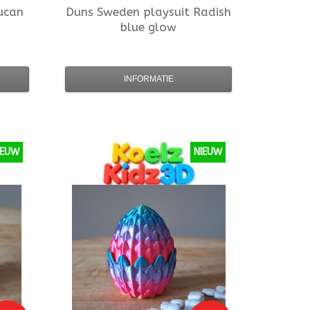
Tucan
Duns Sweden
playsuit Radish
blue glow
INFORMATIE
IEUW
NIEUW