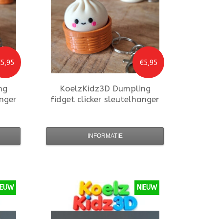
5,95
€5,95
ng
KoelzKidz3D
Dumpling
anger
fidget clicker sleutelhanger
INFORMATIE
IEUW
NIEUW