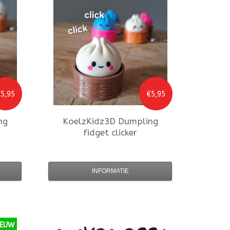
5,95
€5,95
ng
KoelzKidz3D
Dumpling
fidget clicker
INFORMATIE
IEUW