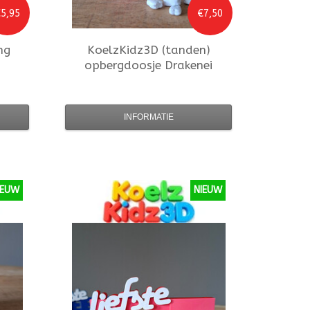
5,95
€7,50
ng
KoelzKidz3D
(tanden)
opbergdoosje Drakenei
INFORMATIE
IEUW
NIEUW