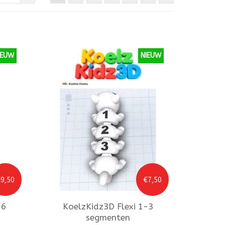
IEUW
NIEUW
9,50
€7,50
-6
KoelzKidz3D
Flexi 1-3
segmenten