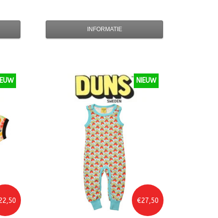
INFORMATIE
IEUW
NIEUW
22,50
€27,50