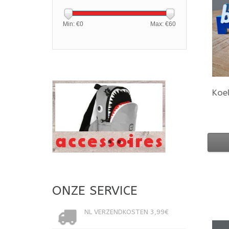
Min: €
0
Max: €
60
Koe
ONZE SERVICE
NL VERZENDKOSTEN 3,99€