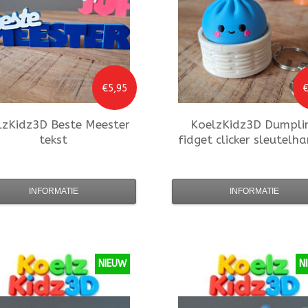
€5,95
€
lzKidz3D
Beste Meester
KoelzKidz3D
Dumpli
tekst
fidget clicker sleutelh
INFORMATIE
INFORMATIE
NIEUW
N