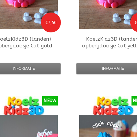
€7,50
€
oelzKidz3D
(tanden)
KoelzKidz3D
(tande
pbergdoosje Cat gold
opbergdoosje Cat yel
INFORMATIE
INFORMATIE
NIEUW
N