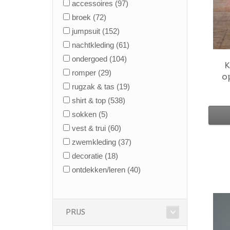
accessoires
(97)
broek
(72)
jumpsuit
(152)
nachtkleding
(61)
ondergoed
(104)
K
romper
(29)
o
rugzak & tas
(19)
shirt & top
(538)
sokken
(5)
vest & trui
(60)
zwemkleding
(37)
decoratie
(18)
ontdekken/leren
(40)
PRIJS