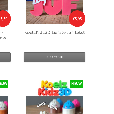
7,50
€5,95
n)
KoelzKidz3D
Liefste Juf tekst
low
INFORMATIE
IEUW
NIEUW