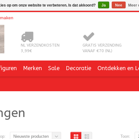
kies op om onze website te verbeteren. Is dat akkoord?
Ja
Nee
Meer 
nmaken
NL VERZENDKOSTEN
GRATIS VERZENDING
3,99€
VANAF €70 (NL)
figuren
Merken
Sale
Decoratie
Ontdekken en L
ngen
op:
Toon:
Nieuwste producten