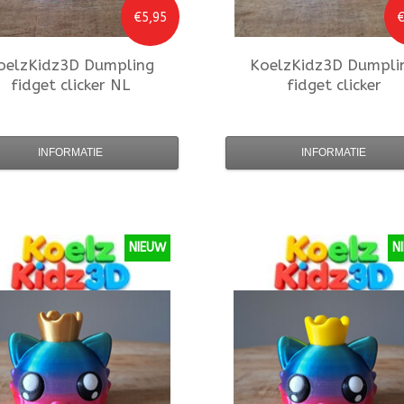
€5,95
€
oelzKidz3D
Dumpling
KoelzKidz3D
Dumpli
fidget clicker NL
fidget clicker
INFORMATIE
INFORMATIE
NIEUW
N