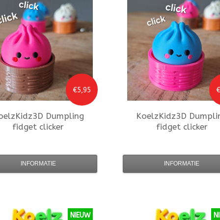
€5,95
€
oelzKidz3D
Dumpling
KoelzKidz3D
Dumpli
fidget clicker
fidget clicker
INFORMATIE
INFORMATIE
NIEUW
N