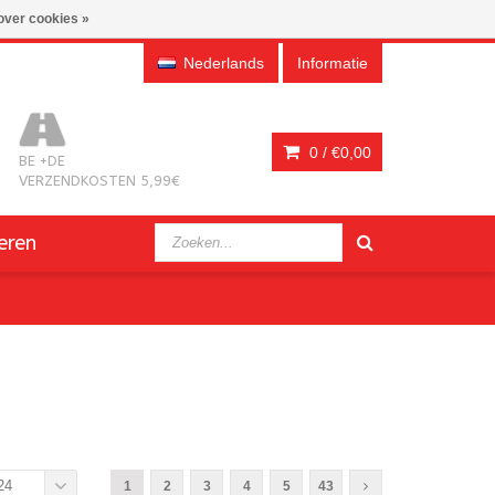
over cookies »
Nederlands
Informatie
0 /
€0,00
BE +DE
VERZENDKOSTEN 5,99€
eren
24
1
2
3
4
5
43