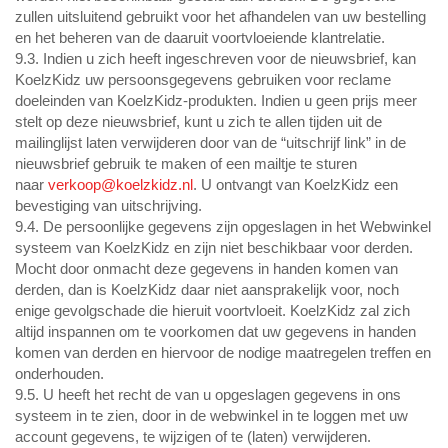
zullen uitsluitend gebruikt voor het afhandelen van uw bestelling
en het beheren van de daaruit voortvloeiende klantrelatie.
9.3. Indien u zich heeft ingeschreven voor de nieuwsbrief, kan
KoelzKidz uw persoonsgegevens gebruiken voor reclame
doeleinden van KoelzKidz-produkten. Indien u geen prijs meer
stelt op deze nieuwsbrief, kunt u zich te allen tijden uit de
mailinglijst laten verwijderen door van de “uitschrijf link” in de
nieuwsbrief gebruik te maken of een mailtje te sturen
naar
verkoop@koelzkidz.nl
. U ontvangt van KoelzKidz een
bevestiging van uitschrijving.
9.4. De persoonlijke gegevens zijn opgeslagen in het Webwinkel
systeem van KoelzKidz en zijn niet beschikbaar voor derden.
Mocht door onmacht deze gegevens in handen komen van
derden, dan is KoelzKidz daar niet aansprakelijk voor, noch
enige gevolgschade die hieruit voortvloeit. KoelzKidz zal zich
altijd inspannen om te voorkomen dat uw gegevens in handen
komen van derden en hiervoor de nodige maatregelen treffen en
onderhouden.
9.5. U heeft het recht de van u opgeslagen gegevens in ons
systeem in te zien, door in de webwinkel in te loggen met uw
account gegevens, te wijzigen of te (laten) verwijderen.