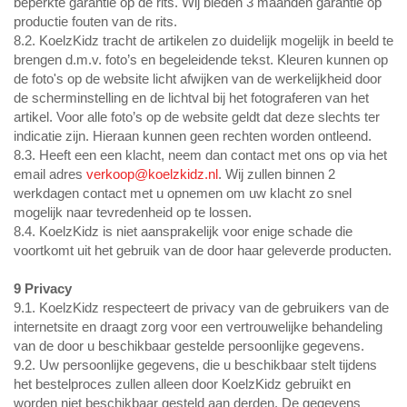
beperkte garantie op de rits. Wij bieden 3 maanden garantie op
productie fouten van de rits.
8.2. KoelzKidz tracht de artikelen zo duidelijk mogelijk in beeld te
brengen d.m.v. foto’s en begeleidende tekst. Kleuren kunnen op
de foto's op de website licht afwijken van de werkelijkheid door
de scherminstelling en de lichtval bij het fotograferen van het
artikel. Voor alle foto’s op de website geldt dat deze slechts ter
indicatie zijn. Hieraan kunnen geen rechten worden ontleend.
8.3. Heeft een een klacht, neem dan contact met ons op via het
email adres
verkoop@koelzkidz.nl
. Wij zullen binnen 2
werkdagen contact met u opnemen om uw klacht zo snel
mogelijk naar tevredenheid op te lossen.
8.4. KoelzKidz is niet aansprakelijk voor enige schade die
voortkomt uit het gebruik van de door haar geleverde producten.
9 Privacy
9.1. KoelzKidz respecteert de privacy van de gebruikers van de
internetsite en draagt zorg voor een vertrouwelijke behandeling
van de door u beschikbaar gestelde persoonlijke gegevens.
9.2. Uw persoonlijke gegevens, die u beschikbaar stelt tijdens
het bestelproces zullen alleen door KoelzKidz gebruikt en
worden niet beschikbaar gesteld aan derden. De gegevens