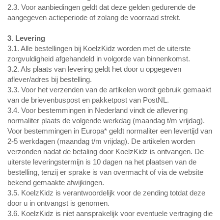
2.3. Voor aanbiedingen geldt dat deze gelden gedurende de
aangegeven actieperiode of zolang de voorraad strekt.
3. Levering
3.1. Alle bestellingen bij KoelzKidz worden met de uiterste
zorgvuldigheid afgehandeld in volgorde van binnenkomst.
3.2. Als plaats van levering geldt het door u opgegeven
aflever/adres bij bestelling.
3.3. Voor het verzenden van de artikelen wordt gebruik gemaakt
van de brievenbuspost en pakketpost van PostNL.
3.4. Voor bestemmingen in Nederland vindt de aflevering
normaliter plaats de volgende werkdag (maandag t/m vrijdag).
Voor bestemmingen in Europa* geldt normaliter een levertijd van
2-5 werkdagen (maandag t/m vrijdag). De artikelen worden
verzonden nadat de betaling door KoelzKidz is ontvangen. De
uiterste leveringstermijn is 10 dagen na het plaatsen van de
bestelling, tenzij er sprake is van overmacht of via de website
bekend gemaakte afwijkingen.
3.5. KoelzKidz is verantwoordelijk voor de zending totdat deze
door u in ontvangst is genomen.
3.6. KoelzKidz is niet aansprakelijk voor eventuele vertraging die