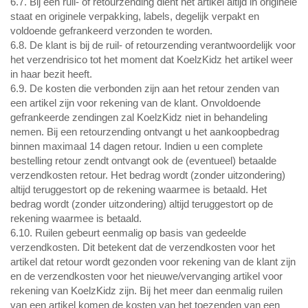
6.7. Bij een ruil- of retourzending dient het artikel altijd in originele
staat en originele verpakking, labels, degelijk verpakt en
voldoende gefrankeerd verzonden te worden.
6.8. De klant is bij de ruil- of retourzending verantwoordelijk voor
het verzendrisico tot het moment dat KoelzKidz het artikel weer
in haar bezit heeft.
6.9. De kosten die verbonden zijn aan het retour zenden van
een artikel zijn voor rekening van de klant. Onvoldoende
gefrankeerde zendingen zal KoelzKidz niet in behandeling
nemen. Bij een retourzending ontvangt u het aankoopbedrag
binnen maximaal 14 dagen retour. Indien u een complete
bestelling retour zendt ontvangt ook de (eventueel) betaalde
verzendkosten retour. Het bedrag wordt (zonder uitzondering)
altijd teruggestort op de rekening waarmee is betaald. Het
bedrag wordt (zonder uitzondering) altijd teruggestort op de
rekening waarmee is betaald.
6.10. Ruilen gebeurt eenmalig op basis van gedeelde
verzendkosten. Dit betekent dat de verzendkosten voor het
artikel dat retour wordt gezonden voor rekening van de klant zijn
en de verzendkosten voor het nieuwe/vervanging artikel voor
rekening van KoelzKidz zijn. Bij het meer dan eenmalig ruilen
van een artikel komen de kosten van het toezenden van een