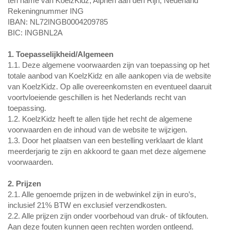
ten name van KoelzKidz, Alphen aan den Rijn, Nederland
Rekeningnummer ING
IBAN: NL72INGB0004209785
BIC: INGBNL2A
1. Toepasselijkheid/Algemeen
1.1. Deze algemene voorwaarden zijn van toepassing op het
totale aanbod van KoelzKidz en alle aankopen via de website
van KoelzKidz. Op alle overeenkomsten en eventueel daaruit
voortvloeiende geschillen is het Nederlands recht van
toepassing.
1.2. KoelzKidz heeft te allen tijde het recht de algemene
voorwaarden en de inhoud van de website te wijzigen.
1.3. Door het plaatsen van een bestelling verklaart de klant
meerderjarig te zijn en akkoord te gaan met deze algemene
voorwaarden.
2. Prijzen
2.1. Alle genoemde prijzen in de webwinkel zijn in euro’s,
inclusief 21% BTW en exclusief verzendkosten.
2.2. Alle prijzen zijn onder voorbehoud van druk- of tikfouten.
Aan deze fouten kunnen geen rechten worden ontleend.