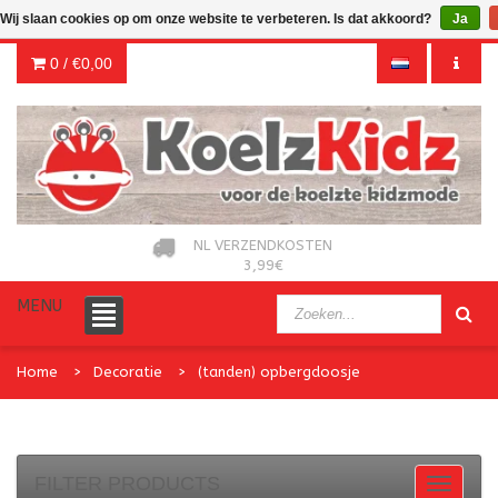
Wij slaan cookies op om onze website te verbeteren. Is dat akkoord?
Ja
0 /
€0,00
NL VERZENDKOSTEN
3,99€
MENU
Home
Decoratie
(tanden) opbergdoosje
FILTER PRODUCTS