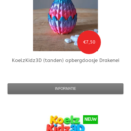
€7,50
KoelzKidz3D
(tanden) opbergdoosje Drakenei
INFORMATIE
NIEUW