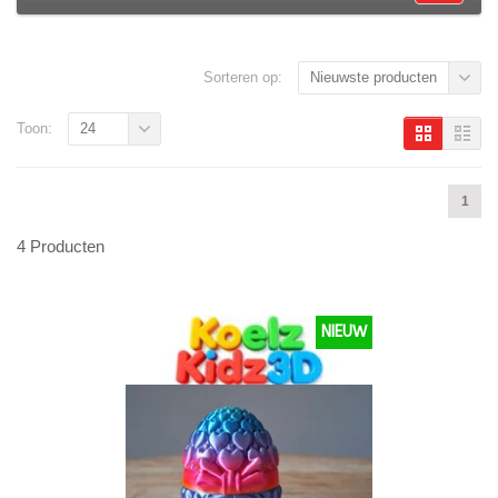
Sorteren op:
Nieuwste producten
Toon:
24
1
4 Producten
NIEUW