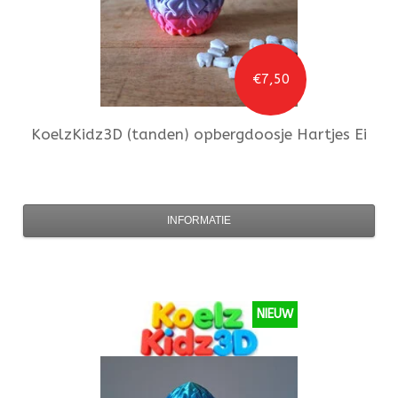
€7,50
KoelzKidz3D
(tanden) opbergdoosje Hartjes Ei
INFORMATIE
NIEUW