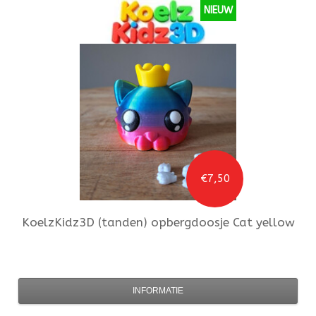
NIEUW
€7,50
KoelzKidz3D
(tanden) opbergdoosje Cat yellow
INFORMATIE