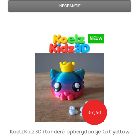
INFORMATIE
NIEUW
€7,50
KoelzKidz3D
(tanden) opbergdoosje Cat yellow