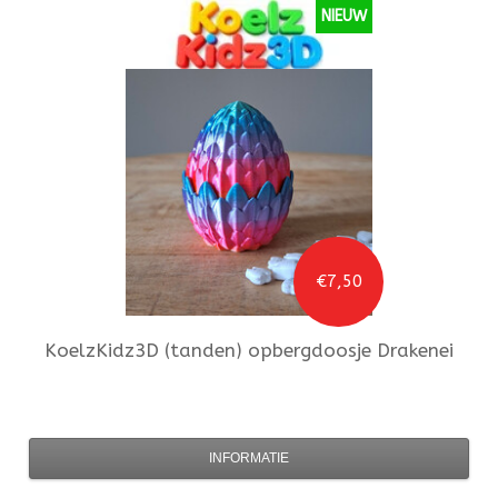
NIEUW
€7,50
KoelzKidz3D
(tanden) opbergdoosje Drakenei
INFORMATIE