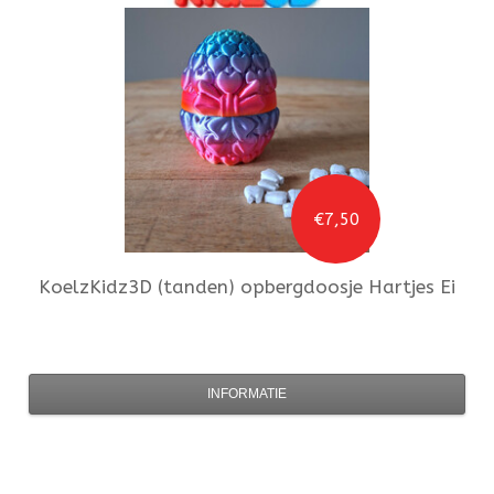
€7,50
KoelzKidz3D
(tanden) opbergdoosje Hartjes Ei
INFORMATIE