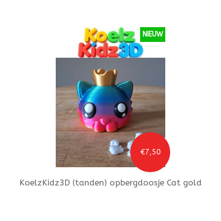
NIEUW
€7,50
KoelzKidz3D
(tanden) opbergdoosje Cat gold