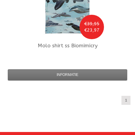
€39,95
€23,97
Molo
shirt ss Biomimicry
INFORMATIE
1