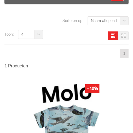
Sorteren op:
Naam aflopend
Toon:
4
1
1 Producten
-40%