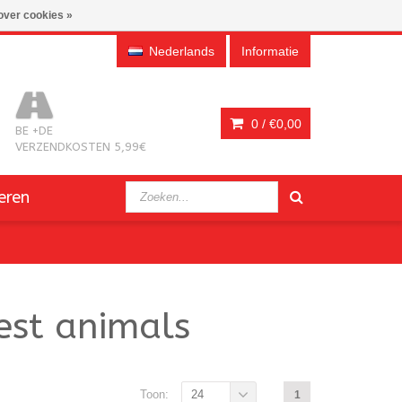
over cookies »
Nederlands
Informatie
0 /
€0,00
BE +DE
VERZENDKOSTEN 5,99€
eren
est animals
Toon:
24
1