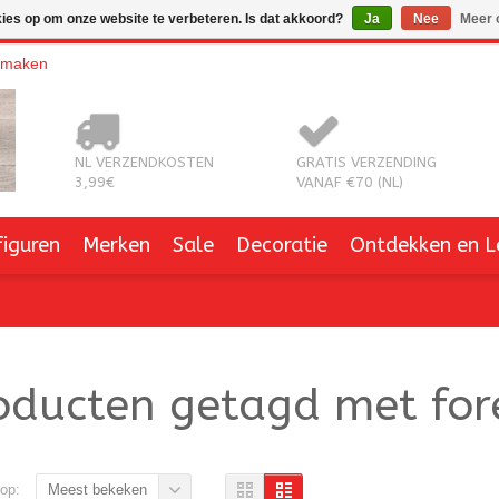
kies op om onze website te verbeteren. Is dat akkoord?
Ja
Nee
Meer 
nmaken
NL VERZENDKOSTEN
GRATIS VERZENDING
3,99€
VANAF €70 (NL)
figuren
Merken
Sale
Decoratie
Ontdekken en L
oducten getagd met for
op:
Meest bekeken