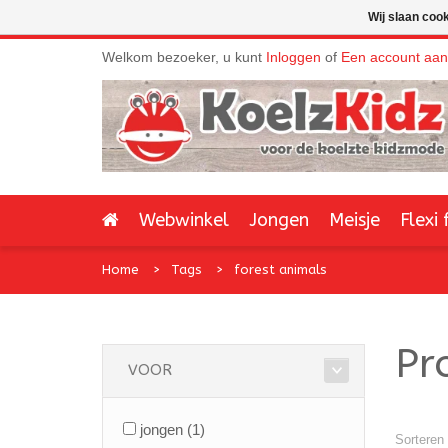
Wij slaan coo
Welkom bezoeker, u kunt
Inloggen
of
Een account aa
Webwinkel
Jongen
Meisje
Flexi 
Home
Tags
forest animals
Pr
VOOR
jongen
(1)
Sorteren 