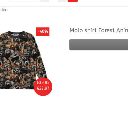
cten
Molo
shirt Forest Ani
-40%
€39,95
€23,97