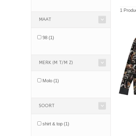
1 Produ
MAAT
98
(1)
MERK (M T/M Z)
Molo
(1)
SOORT
shirt & top
(1)