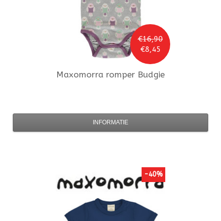
€16,90
€8,45
Maxomorra
romper Budgie
INFORMATIE
-40%