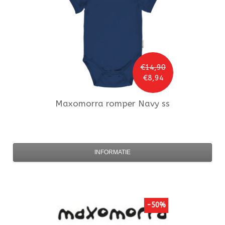
€14,90
€8,94
Maxomorra
romper Navy ss
INFORMATIE
-50%