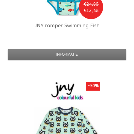
€24,95
€12,48
JNY
romper Swimming Fish
INFORMATIE
-50%