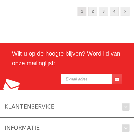
1
2
3
4
Wilt u op de hoogte blijven? Word lid van
onze mailinglijst:
KLANTENSERVICE
INFORMATIE