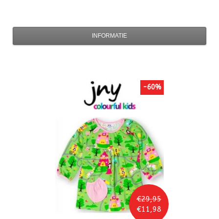
INFORMATIE
-60%
€29,95
€11,98