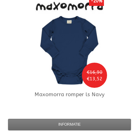
-20%
€16,90
€13,52
Maxomorra
romper ls Navy
INFORMATIE