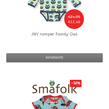
€24,95
€12,48
JNY
romper Family Owl
INFORMATIE
-50%