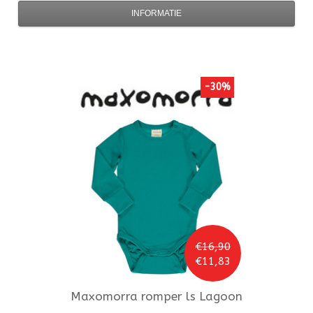
INFORMATIE
-30%
€16,90
€11,83
Maxomorra
romper ls Lagoon