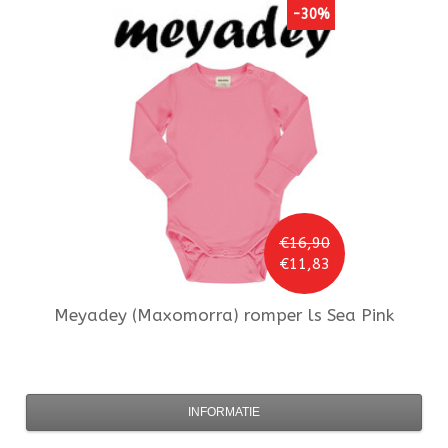
-30%
€16,90
€11,83
Meyadey (Maxomorra)
romper ls Sea Pink
INFORMATIE