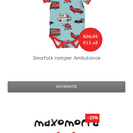
€26,95
€13,48
Smafolk
romper Ambulance
INFORMATIE
-20%