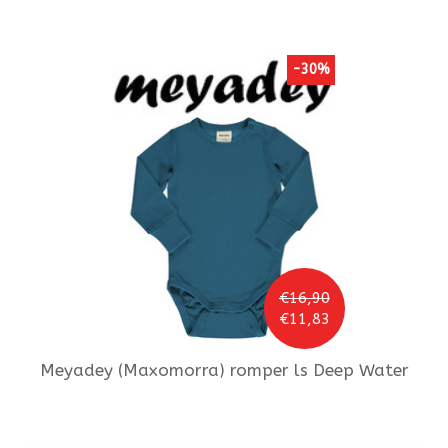
-30%
€16,90
€11,83
Meyadey (Maxomorra)
romper ls Deep Water