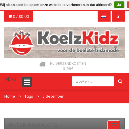
Wij slaan cookies op om onze website te verbeteren. Is dat akkoord?
Ja
0 /
€0,00
NL VERZENDKOSTEN
3,99€
MENU
Home
Tags
5 december
FILTER PRODUCTS