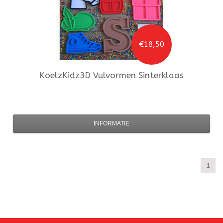
€18,50
KoelzKidz3D
Vulvormen Sinterklaas
INFORMATIE
1