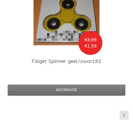
€3,95
€1,98
Fidget Spinner
geel/zwart#2
INFORMATIE
1