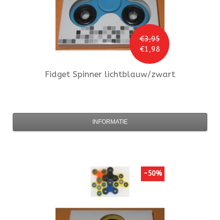
€3,95
€1,98
Fidget Spinner
lichtblauw/zwart
INFORMATIE
-50%