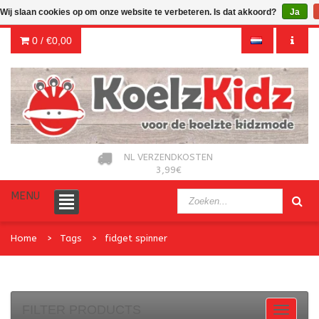
Wij slaan cookies op om onze website te verbeteren. Is dat akkoord?
Ja
0 /
€0,00
NL VERZENDKOSTEN
3,99€
MENU
Home
Tags
fidget spinner
FILTER PRODUCTS