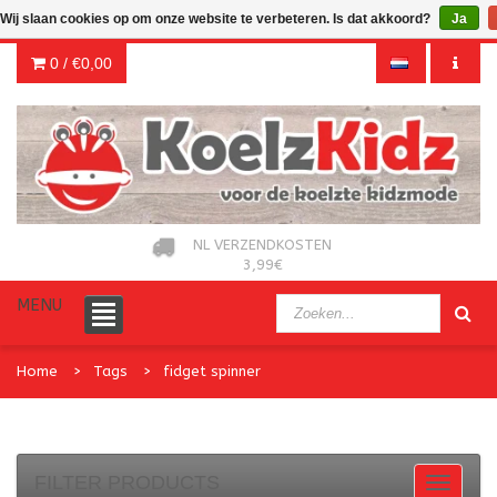
Wij slaan cookies op om onze website te verbeteren. Is dat akkoord?
Ja
0 /
€0,00
NL VERZENDKOSTEN
3,99€
MENU
Home
Tags
fidget spinner
FILTER PRODUCTS