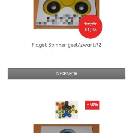
€3,95
€1,98
Fidget Spinner
geel/zwart#2
INFORMATIE
-50%