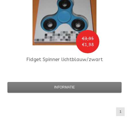
€3,95
€1,98
Fidget Spinner
lichtblauw/zwart
INFORMATIE
1