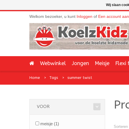
Wij slaan coo
Welkom bezoeker, u kunt
Inloggen
of
Een account aa
Webwinkel
Jongen
Meisje
Flexi 
Home
Tags
summer twist
Pr
VOOR
meisje
(1)
Sorteren 