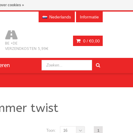
over cookies »
Nederlands
Informatie
0 /
€0,00
BE +DE
VERZENDKOSTEN 5,99€
eren
mmer twist
Toon:
16
1