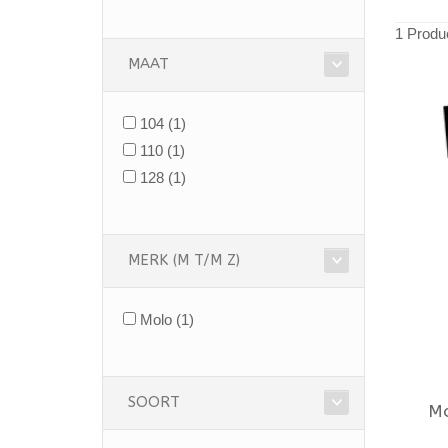
1 Produ
MAAT
104
(1)
110
(1)
128
(1)
MERK (M T/M Z)
Molo
(1)
SOORT
M