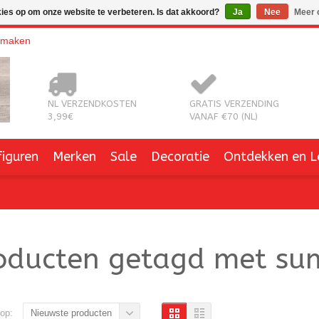
kies op om onze website te verbeteren. Is dat akkoord?
Ja
Nee
Meer 
nmaken
NL VERZENDKOSTEN
GRATIS VERZENDING
3,99€
VANAF €70 (NL)
figuren
Merken
Sale
Decoratie
Ontdekken en L
oducten getagd met su
op:
Nieuwste producten