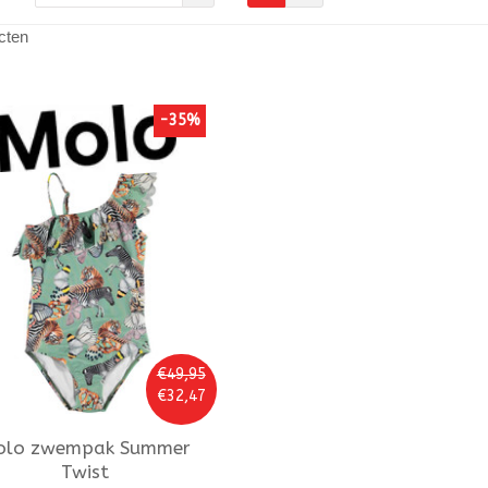
cten
-35%
€49,95
€32,47
olo
zwempak Summer
Twist