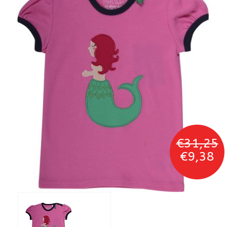
€31,25
€9,38