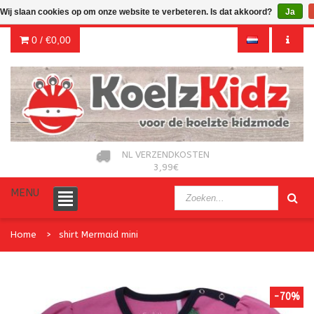
Wij slaan cookies op om onze website te verbeteren. Is dat akkoord?
Ja
0 /
€0,00
NL VERZENDKOSTEN
3,99€
MENU
Home
shirt Mermaid mini
-70%