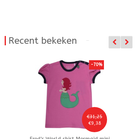
Recent bekeken
-70%
€31,25
€9,38
Fred's World
shirt Mermaid mini