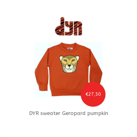
€27,50
DYR
sweater Geropard pumpkin