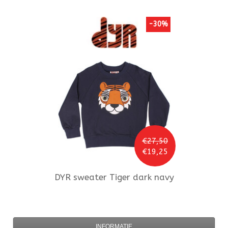
-30%
€27,50
€19,25
DYR
sweater Tiger dark navy
INFORMATIE