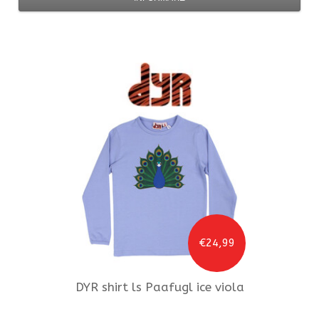
€24,99
DYR
shirt ls Paafugl ice viola