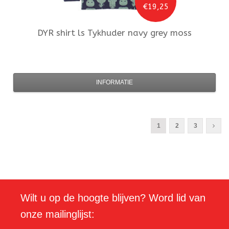
€19,25
DYR
shirt ls Tykhuder navy grey moss
INFORMATIE
1
2
3
Wilt u op de hoogte blijven? Word lid van
onze mailinglijst: