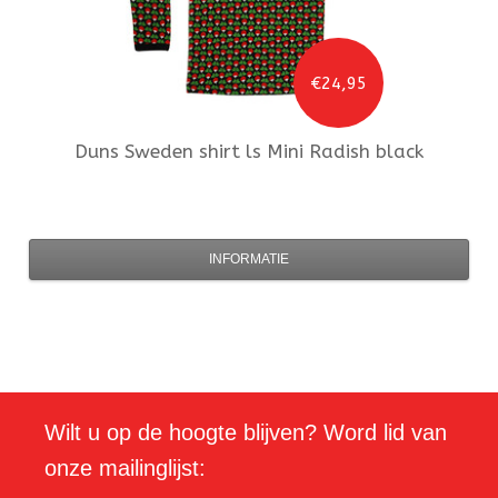
€24,95
Duns Sweden
shirt ls Mini Radish black
INFORMATIE
Wilt u op de hoogte blijven? Word lid van
onze mailinglijst: