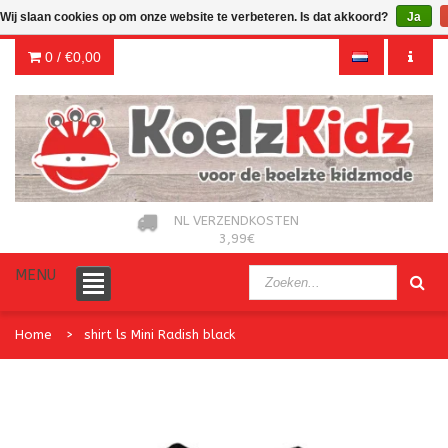
Wij slaan cookies op om onze website te verbeteren. Is dat akkoord?
Ja
0 /
€0,00
NL VERZENDKOSTEN
3,99€
MENU
Home
shirt ls Mini Radish black