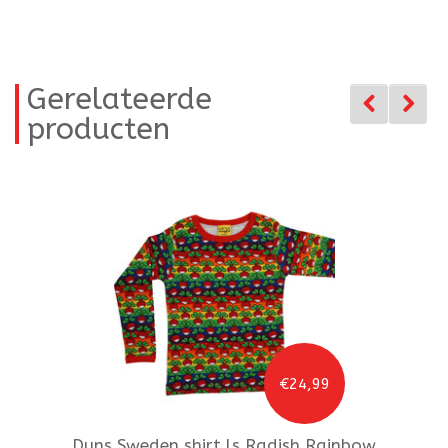
Gerelateerde
producten
€24,99
Duns Sweden
shirt ls Radish Rainbow