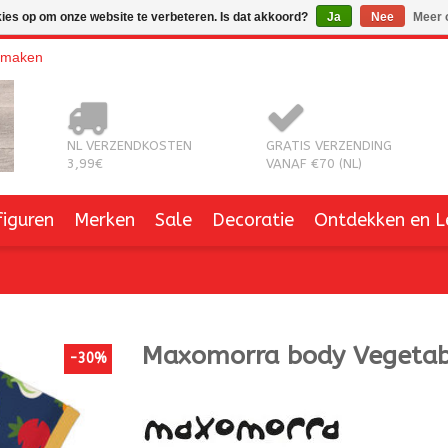
kies op om onze website te verbeteren. Is dat akkoord?
Ja
Nee
Meer 
nmaken
NL VERZENDKOSTEN
GRATIS VERZENDING
3,99€
VANAF €70 (NL)
figuren
Merken
Sale
Decoratie
Ontdekken en L
Maxomorra
body Vegetab
-30%