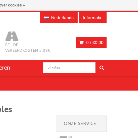
over cookies »
Nederlands
Informatie
0 /
€0,00
BE +DE
VERZENDKOSTEN 5,99€
eren
les
ONZE SERVICE
NL