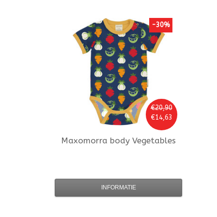
-30%
€20,90
€14,63
Maxomorra
body Vegetables
INFORMATIE