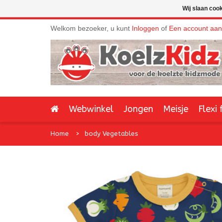
Wij slaan coo
Welkom bezoeker, u kunt
Inloggen
of
Een account aa
Webwinkel
Jongen
Meisje
Flexi 
Home
body Vegetables