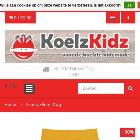
Wij slaan cookies op om onze website te verbeteren. Is dat akkoord?
Ja
0 /
€0,00
NL VERZENDKOSTEN
3,99€
MENU
Home
broekje Farm Dog
-30%