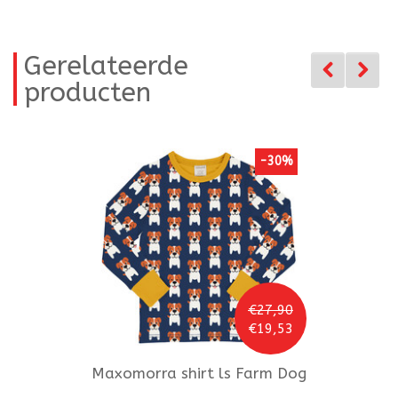
Gerelateerde
producten
-30%
€27,90
€19,53
Maxomorra
shirt ls Farm Dog