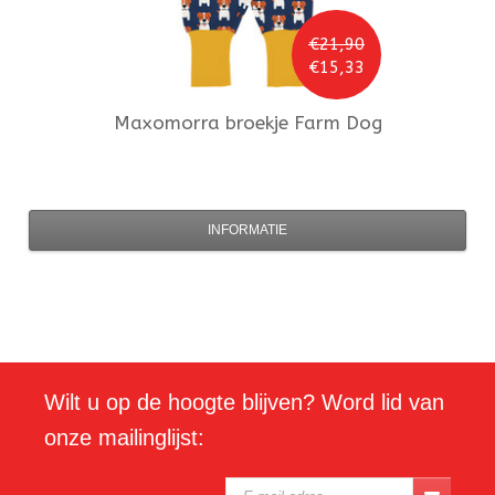
€21,90
€15,33
Maxomorra
broekje Farm Dog
INFORMATIE
Wilt u op de hoogte blijven? Word lid van
onze mailinglijst: