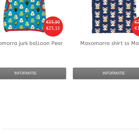
€35,90
€2
€25,13
€1
omorra
jurk balloon Pear
Maxomorra
shirt ss M
INFORMATIE
INFORMATIE