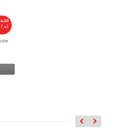
4,90
7,43
ouse