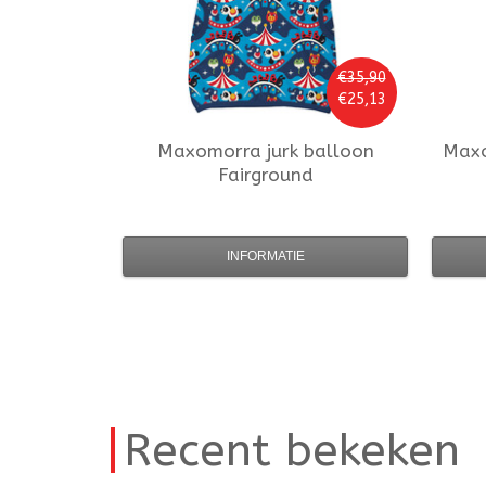
€35,90
€25,13
Maxomorra
jurk balloon
Max
Fairground
INFORMATIE
Recent bekeken