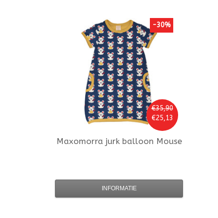
-30%
€35,90
€25,13
Maxomorra
jurk balloon Mouse
INFORMATIE