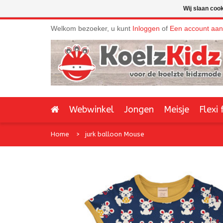
Wij slaan coo
Welkom bezoeker, u kunt
Inloggen
of
Een account aa
Webwinkel
Jongen
Meisje
Flexi 
Home
jurk balloon Mouse