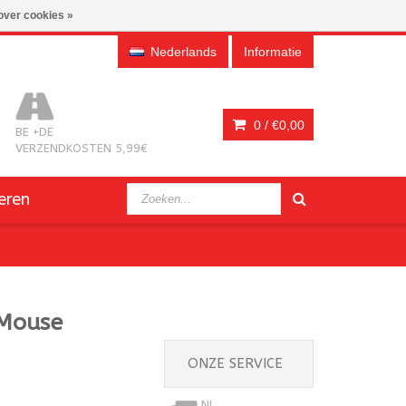
over cookies »
Nederlands
Informatie
0 /
€0,00
BE +DE
VERZENDKOSTEN 5,99€
eren
 Mouse
ONZE SERVICE
NL