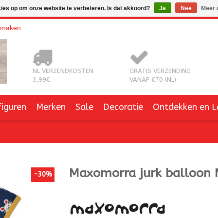
kies op om onze website te verbeteren. Is dat akkoord?
Ja
Nee
Meer 
nmaken
NL VERZENDKOSTEN
GRATIS VERZENDING
3,99€
VANAF €70 (NL)
figuren
Merken
Sale
Decoratie
Ontdekken en L
Maxomorra
jurk balloon
-30%