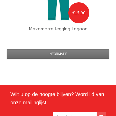
€15,90
Maxomorra
legging Lagoon
INFORMATIE
Wilt u op de hoogte blijven? Word lid van
onze mailinglijst: