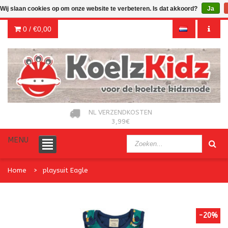
Wij slaan cookies op om onze website te verbeteren. Is dat akkoord?
Ja
0 /
€0,00
NL VERZENDKOSTEN
3,99€
MENU
Home
playsuit Eagle
-20%