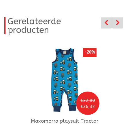
Gerelateerde
producten
-20%
€32,90
€26,32
Maxomorra
playsuit Tractor