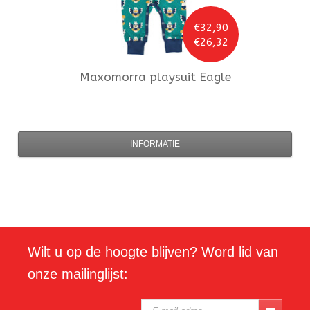
€32,90
€26,32
Maxomorra
playsuit Eagle
INFORMATIE
Wilt u op de hoogte blijven? Word lid van
onze mailinglijst: