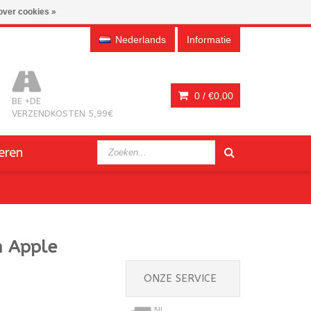
over cookies »
Nederlands
Informatie
0 /
€0,00
BE +DE
VERZENDKOSTEN 5,99€
eren
m Apple
ONZE SERVICE
NL