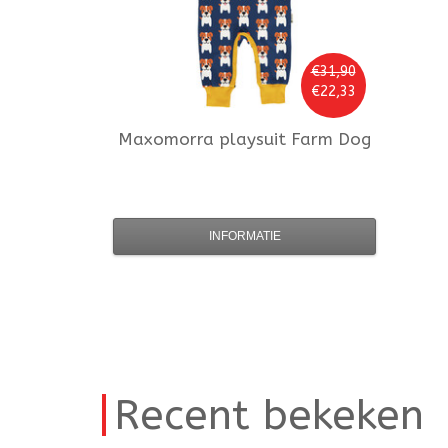
€31,90
€22,33
Maxomorra
playsuit Farm Dog
INFORMATIE
Recent bekeken