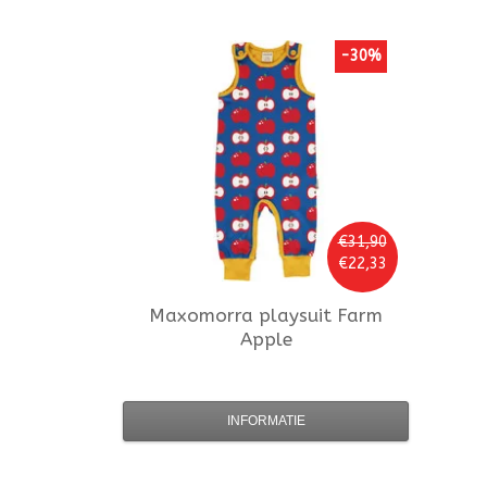
-30%
€31,90
€22,33
Maxomorra
playsuit Farm
Apple
INFORMATIE