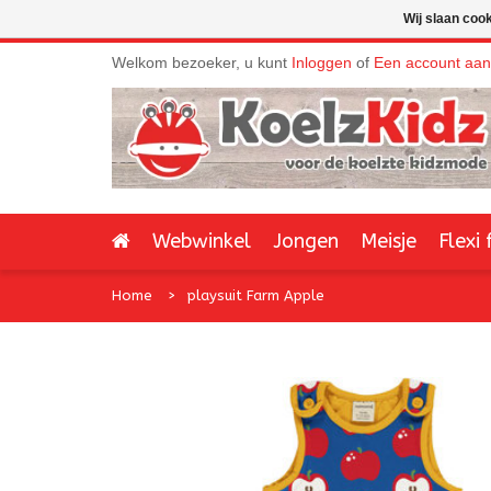
Wij slaan coo
Welkom bezoeker, u kunt
Inloggen
of
Een account aa
Webwinkel
Jongen
Meisje
Flexi 
Home
playsuit Farm Apple