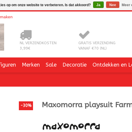
kies op om onze website te verbeteren. Is dat akkoord?
Ja
Nee
Meer 
nmaken
NL VERZENDKOSTEN
GRATIS VERZENDING
3,99€
VANAF €70 (NL)
figuren
Merken
Sale
Decoratie
Ontdekken en L
Maxomorra
playsuit Far
-30%