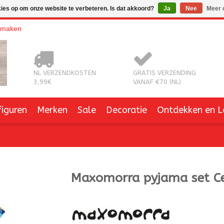
kies op om onze website te verbeteren. Is dat akkoord?
Ja
Nee
Meer 
nmaken
NL VERZENDKOSTEN
GRATIS VERZENDING
3,99€
VANAF €70 (NL)
figuren
Merken
Sale
Decoratie
Ontdekken en L
Maxomorra
pyjama set C