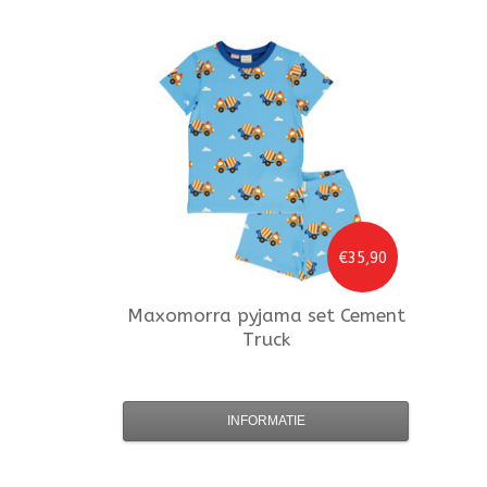
€35,90
Maxomorra
pyjama set Cement
Truck
INFORMATIE