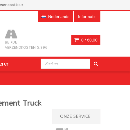
over cookies »
Nederlands
Informatie
0 /
€0,00
BE +DE
VERZENDKOSTEN 5,99€
eren
ement Truck
ONZE SERVICE
NL