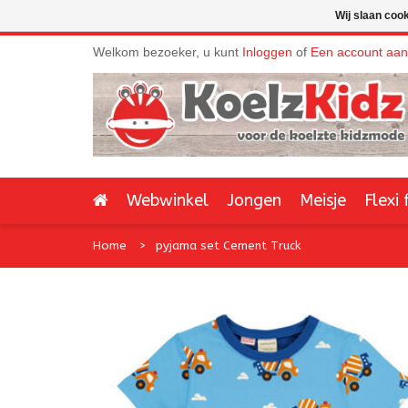
Wij slaan coo
Welkom bezoeker, u kunt
Inloggen
of
Een account aa
Webwinkel
Jongen
Meisje
Flexi 
Home
pyjama set Cement Truck