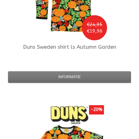
€24,95
€19,96
Duns Sweden
shirt ls Autumn Garden
INFORMATIE
-20%