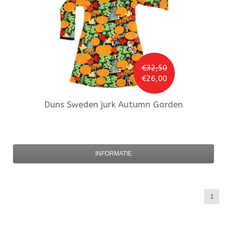
€32,50
€26,00
Duns Sweden
jurk Autumn Garden
INFORMATIE
1