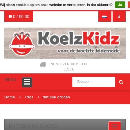
Wij slaan cookies op om onze website te verbeteren. Is dat akkoord?
Ja
0 /
€0,00
NL VERZENDKOSTEN
3,99€
MENU
Home
Tags
autumn garden
FILTER PRODUCTS