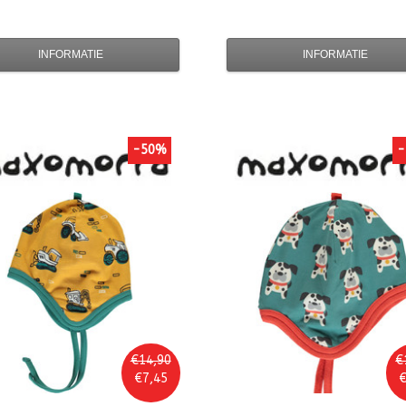
INFORMATIE
INFORMATIE
-50%
-
€14,90
€
€7,45
€