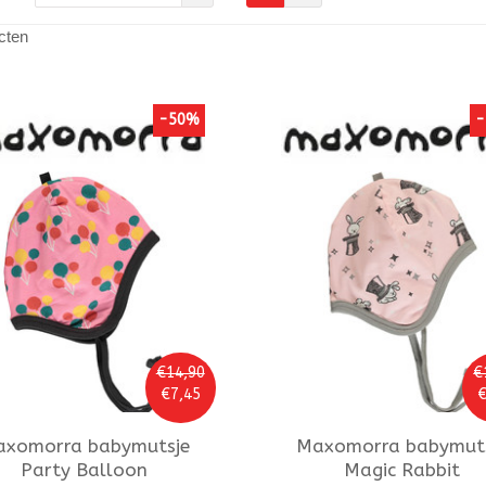
cten
-50%
-
€14,90
€
€7,45
€
axomorra
babymutsje
Maxomorra
babymuts
Party Balloon
Magic Rabbit