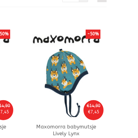
50%
-50%
14,90
€14,90
7,45
€7,45
je
Maxomorra
babymutsje
Lively Lynx