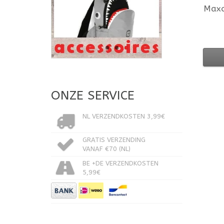
Max
ONZE SERVICE
NL VERZENDKOSTEN 3,99€
GRATIS VERZENDING
VANAF €70 (NL)
BE +DE VERZENDKOSTEN
5,99€