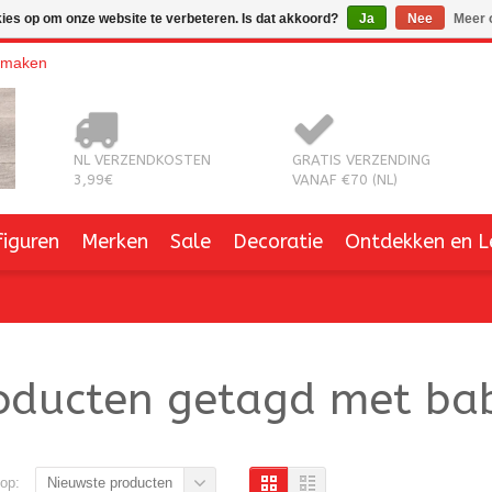
kies op om onze website te verbeteren. Is dat akkoord?
Ja
Nee
Meer 
nmaken
NL VERZENDKOSTEN
GRATIS VERZENDING
3,99€
VANAF €70 (NL)
figuren
Merken
Sale
Decoratie
Ontdekken en L
oducten getagd met ba
op:
Nieuwste producten