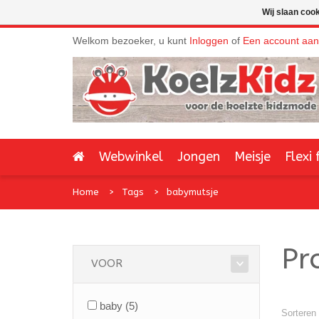
Wij slaan coo
Welkom bezoeker, u kunt
Inloggen
of
Een account aa
Webwinkel
Jongen
Meisje
Flexi 
Home
Tags
babymutsje
Pr
VOOR
baby
(5)
Sorteren 