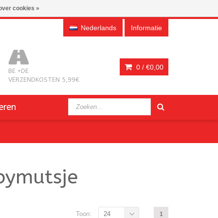
over cookies »
Nederlands
Informatie
0 /
€0,00
BE +DE
VERZENDKOSTEN 5,99€
eren
bymutsje
Toon:
24
1