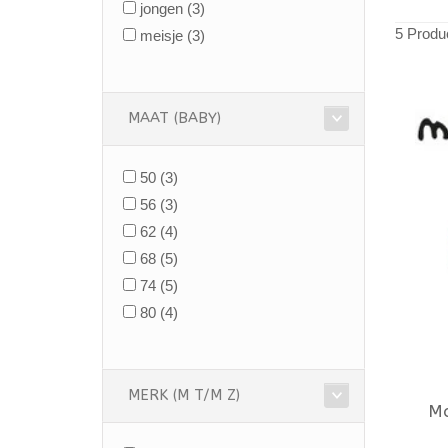
jongen
(3)
5 Produ
meisje
(3)
MAAT (BABY)
50
(3)
56
(3)
62
(4)
68
(5)
74
(5)
80
(4)
MERK (M T/M Z)
M