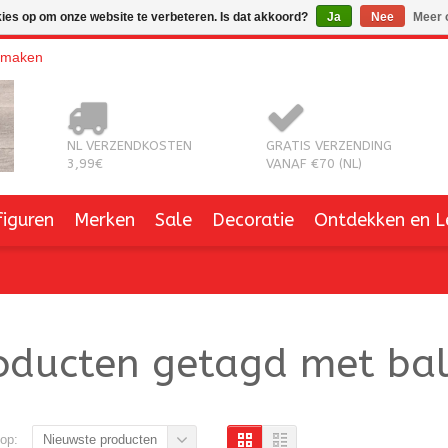
kies op om onze website te verbeteren. Is dat akkoord?
Ja
Nee
Meer 
nmaken
NL VERZENDKOSTEN
GRATIS VERZENDING
3,99€
VANAF €70 (NL)
figuren
Merken
Sale
Decoratie
Ontdekken en L
oducten getagd met bal
op:
Nieuwste producten