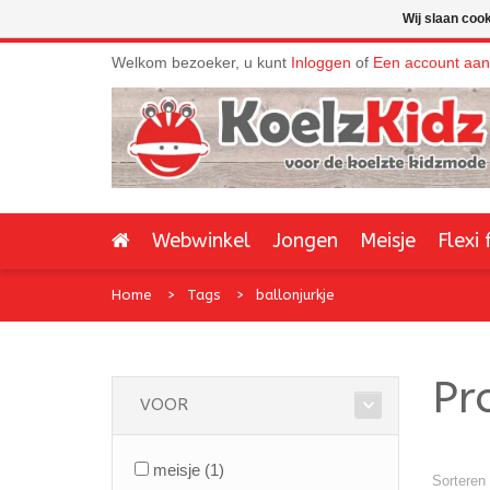
Wij slaan coo
Welkom bezoeker, u kunt
Inloggen
of
Een account aa
Webwinkel
Jongen
Meisje
Flexi 
Home
Tags
ballonjurkje
Pr
VOOR
meisje
(1)
Sorteren 