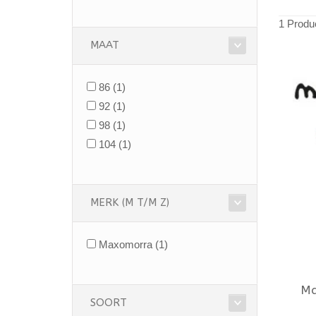
1 Produ
MAAT
86
(1)
92
(1)
98
(1)
104
(1)
MERK (M T/M Z)
Maxomorra
(1)
Ma
SOORT