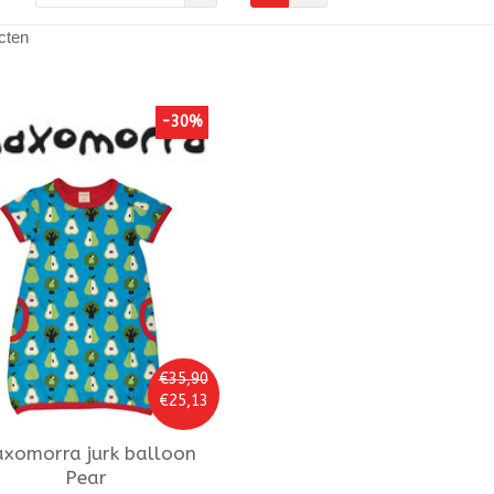
cten
-30%
€35,90
€25,13
xomorra
jurk balloon
Pear