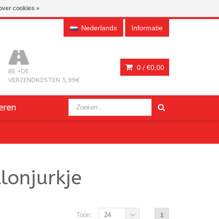
over cookies »
Nederlands
Informatie
0 /
€0,00
BE +DE
VERZENDKOSTEN 5,99€
eren
lonjurkje
Toon:
24
1