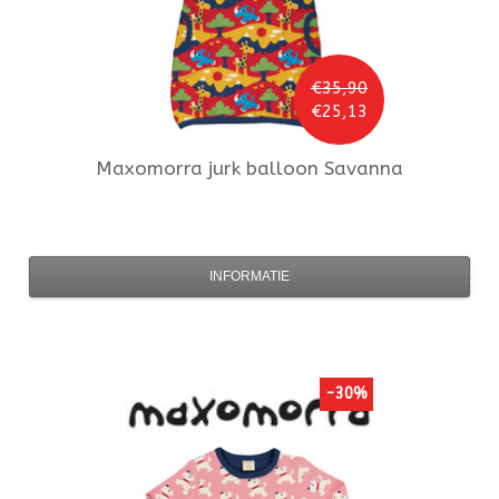
€35,90
€25,13
Maxomorra
jurk balloon Savanna
INFORMATIE
-30%