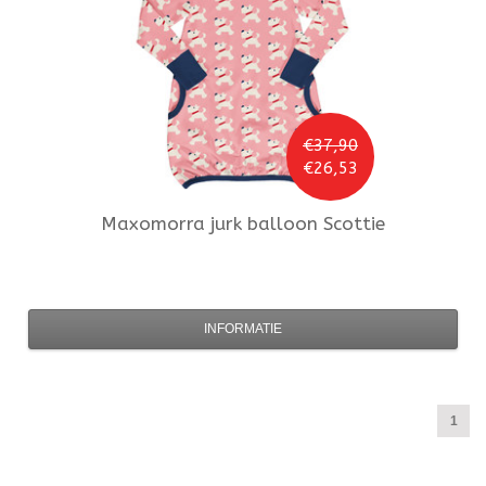
€37,90
€26,53
Maxomorra
jurk balloon Scottie
INFORMATIE
1