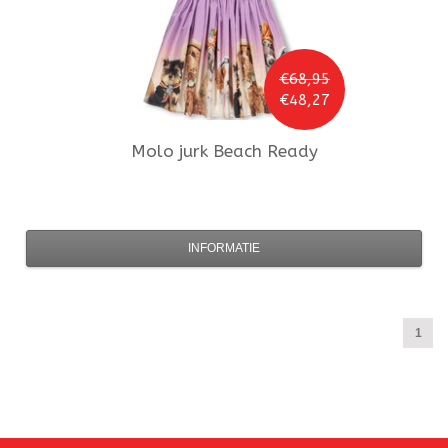
€68,95
€48,27
Molo
jurk Beach Ready
INFORMATIE
1