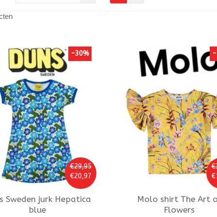
cten
-30%
-
€29,95
€
€20,97
€
s Sweden
jurk Hepatica
Molo
shirt The Art 
blue
Flowers