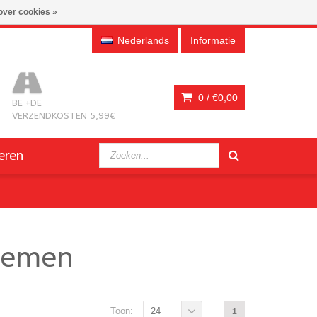
over cookies »
Nederlands
Informatie
0 /
€0,00
BE +DE
VERZENDKOSTEN 5,99€
eren
oemen
Toon:
24
1