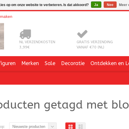
kies op om onze website te verbeteren. Is dat akkoord?
Ja
Nee
Meer 
nmaken
NL VERZENDKOSTEN
GRATIS VERZENDING
3,99€
VANAF €70 (NL)
figuren
Merken
Sale
Decoratie
Ontdekken en L
oducten getagd met bl
op:
Nieuwste producten