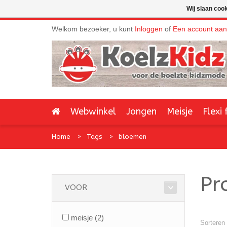
Wij slaan coo
Welkom bezoeker, u kunt
Inloggen
of
Een account aa
Webwinkel
Jongen
Meisje
Flexi 
Home
Tags
bloemen
Pr
VOOR
meisje
(2)
Sorteren 