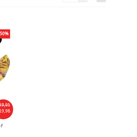
50%
39,95
19,98
of