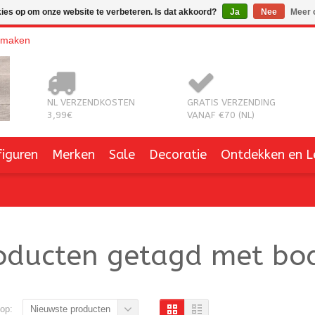
kies op om onze website te verbeteren. Is dat akkoord?
Ja
Nee
Meer 
nmaken
NL VERZENDKOSTEN
GRATIS VERZENDING
3,99€
VANAF €70 (NL)
figuren
Merken
Sale
Decoratie
Ontdekken en L
oducten getagd met bod
op:
Nieuwste producten