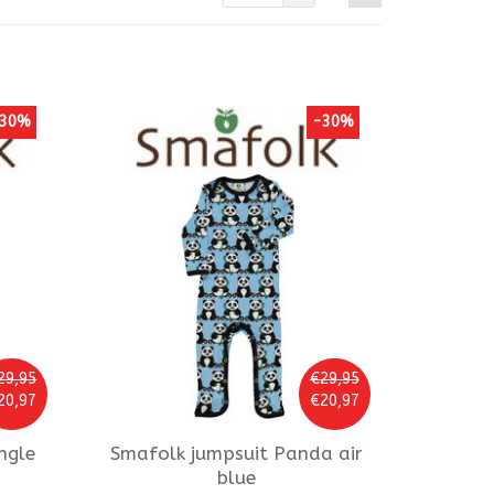
30%
-30%
29,95
€29,95
20,97
€20,97
ngle
Smafolk
jumpsuit Panda air
blue