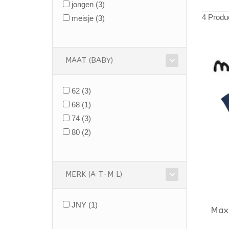
jongen
(3)
4 Produ
meisje
(3)
MAAT (BABY)
62
(3)
68
(1)
74
(3)
80
(2)
MERK (A T-M L)
JNY
(1)
Max