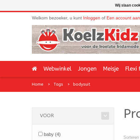
Wij slaan coo
Welkom bezoeker, u kunt
Inloggen
of
Een account aa
Webwinkel
Jongen
Meisje
Flexi 
Home
Tags
bodysuit
Pr
VOOR
baby
(4)
Sorteren 