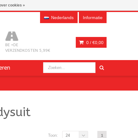
over cookies »
Nederlands
Informatie
0 /
€0,00
BE +DE
VERZENDKOSTEN 5,99€
eren
ysuit
Toon:
24
1