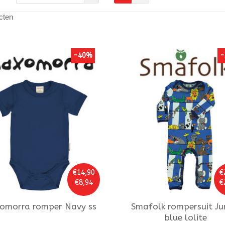
cten
-40%
-
€14,90
€
€8,94
€
omorra
romper Navy ss
Smafolk
rompersuit Ju
blue lolite