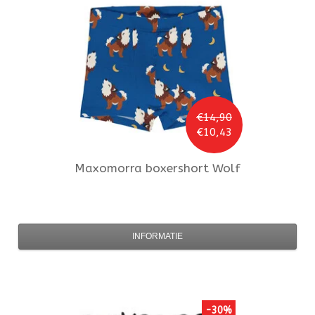
€14,90
€10,43
Maxomorra
boxershort Wolf
INFORMATIE
-30%