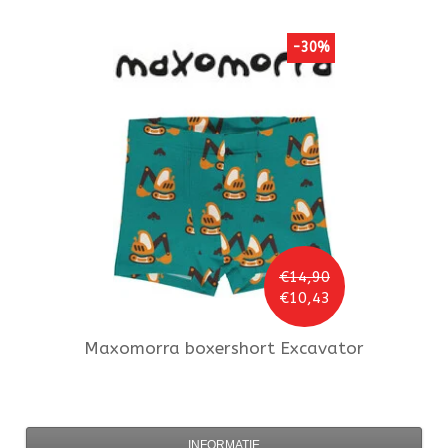
-30%
€14,90
€10,43
Maxomorra
boxershort Excavator
INFORMATIE