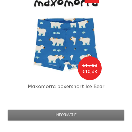
€14,90
€10,43
Maxomorra
boxershort Ice Bear
INFORMATIE