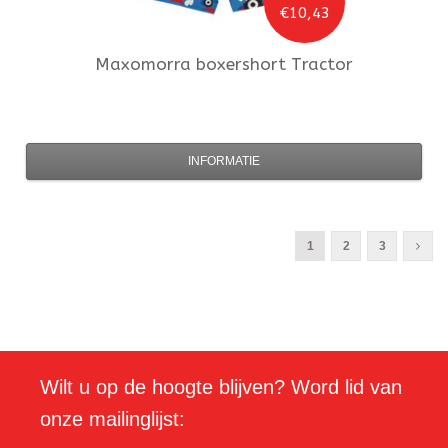
€10,43
Maxomorra
boxershort Tractor
INFORMATIE
1
2
3
Wilt u op de hoogte blijven? Word lid van
onze mailinglijst: