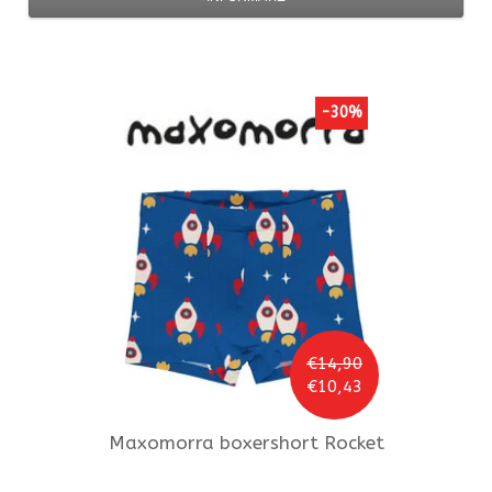
-30%
€14,90
€10,43
Maxomorra
boxershort Rocket