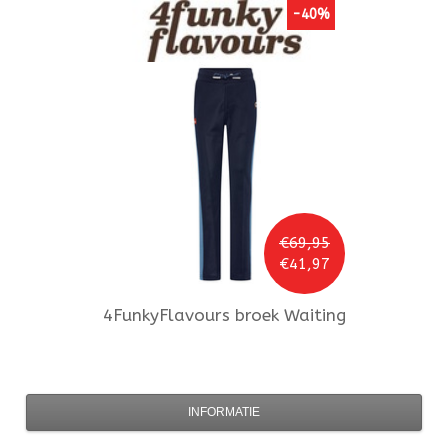
-40%
€69,95
€41,97
4FunkyFlavours
broek Waiting
INFORMATIE