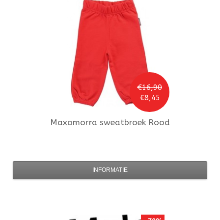
€16,90
€8,45
Maxomorra
sweatbroek Rood
INFORMATIE