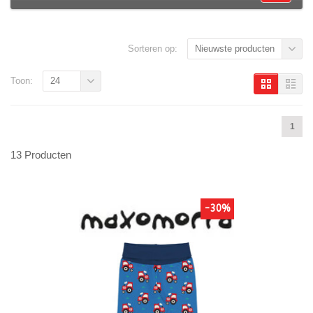
Sorteren op:
Nieuwste producten
Toon:
24
1
13 Producten
-30%