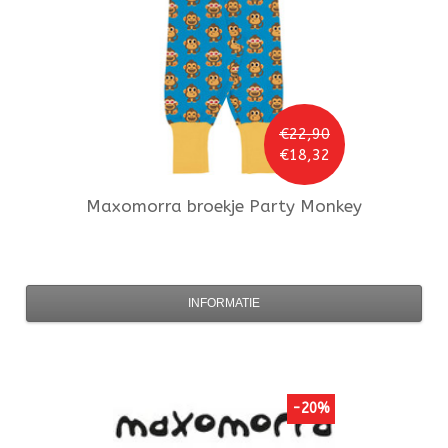
€22,90
€18,32
Maxomorra
broekje Party Monkey
INFORMATIE
-20%