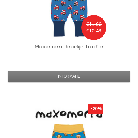
€14,90
€10,43
Maxomorra
broekje Tractor
INFORMATIE
-20%