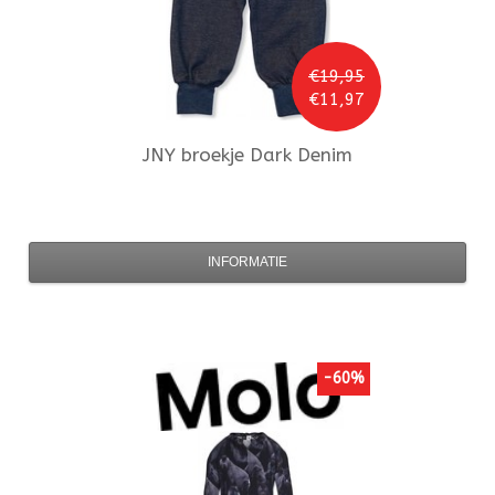
€19,95
€11,97
JNY
broekje Dark Denim
INFORMATIE
-60%