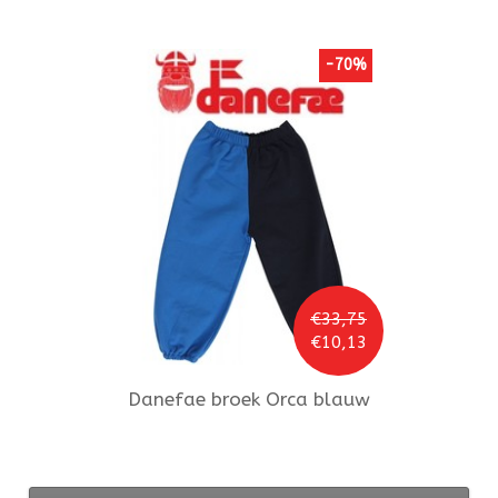
-70%
€33,75
€10,13
Danefae
broek Orca blauw