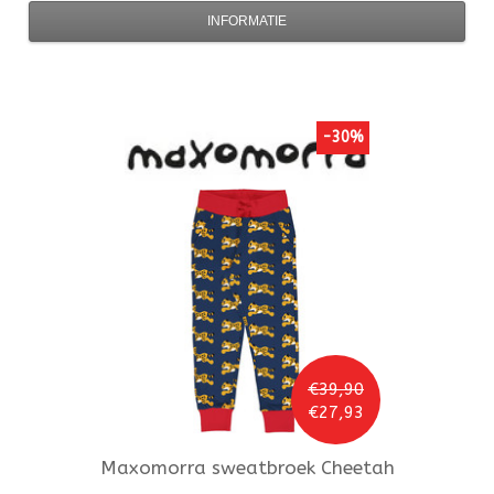
INFORMATIE
-30%
€39,90
€27,93
Maxomorra
sweatbroek Cheetah