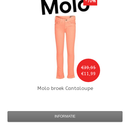
-70%
€39,95
€11,99
Molo
broek Cantaloupe
INFORMATIE