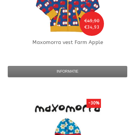
€49,90
€34,93
Maxomorra
vest Farm Apple
INFORMATIE
-30%