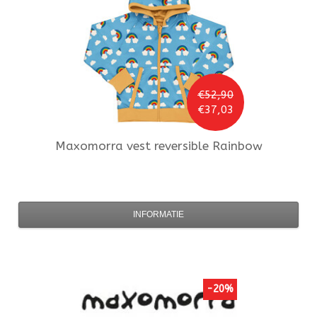
€52,90
€37,03
Maxomorra
vest reversible Rainbow
INFORMATIE
-20%