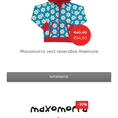
€49,90
€34,93
Maxomorra
vest reversible Anemone
INFORMATIE
-30%