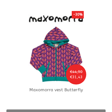
-30%
€44,90
€31,43
Maxomorra
vest Butterfly