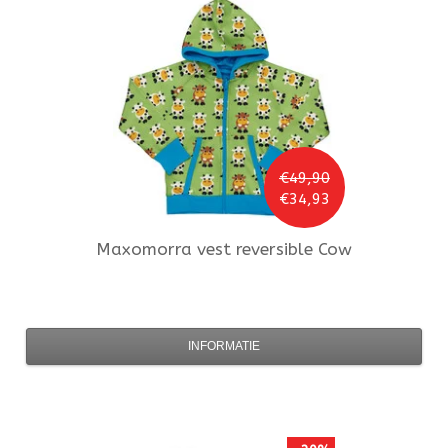
€49,90
€34,93
Maxomorra
vest reversible Cow
INFORMATIE