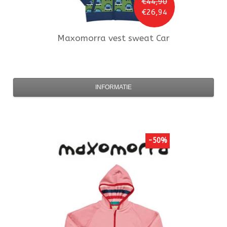
€44,90
€26,94
Maxomorra
vest sweat Car
INFORMATIE
-50%