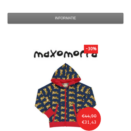
INFORMATIE
-30%
€44,90
€31,43