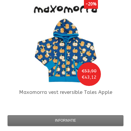
-20%
€53,90
€43,12
Maxomorra
vest reversible Tales Apple
INFORMATIE