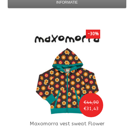
INFORMATIE
-30%
€44,90
€31,43
Maxomorra
vest sweat Flower