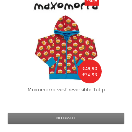
-30%
€49,90
€34,93
Maxomorra
vest reversible Tulip
INFORMATIE