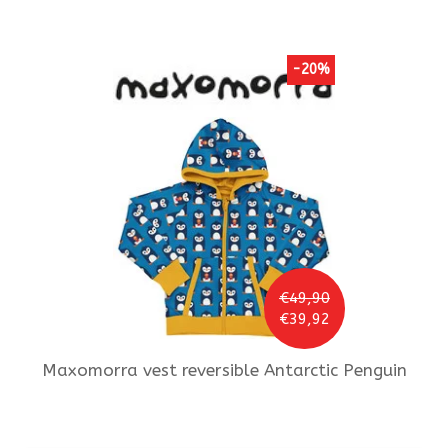
-20%
€49,90
€39,92
Maxomorra
vest reversible Antarctic Penguin