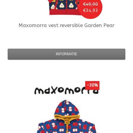
€49,90
€34,93
Maxomorra
vest reversible Garden Pear
INFORMATIE
-30%