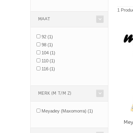
1 Produ
MAAT
92
(1)
98
(1)
104
(1)
110
(1)
116
(1)
MERK (M T/M Z)
Meyadey (Maxomorra)
(1)
Mey