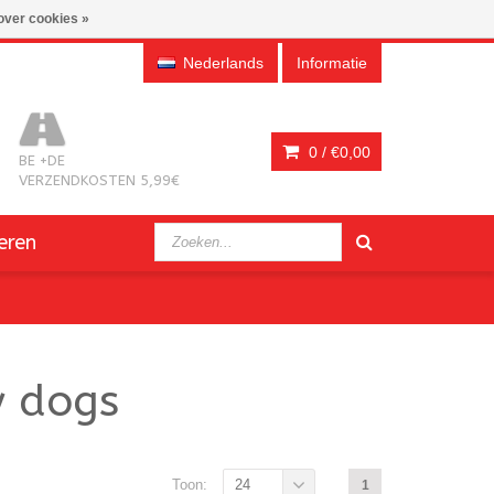
over cookies »
Nederlands
Informatie
0 /
€0,00
BE +DE
VERZENDKOSTEN 5,99€
eren
y dogs
Toon:
24
1