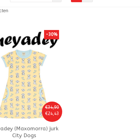
cten
-30%
€34,90
€24,43
adey (Maxomorra)
jurk
City Dogs