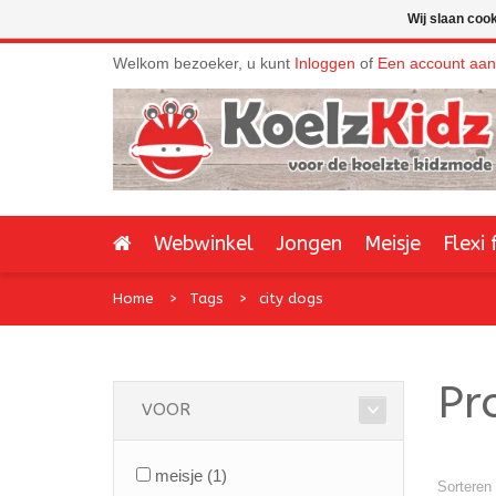
Wij slaan coo
Welkom bezoeker, u kunt
Inloggen
of
Een account aa
Webwinkel
Jongen
Meisje
Flexi 
Home
Tags
city dogs
Pr
VOOR
meisje
(1)
Sorteren 