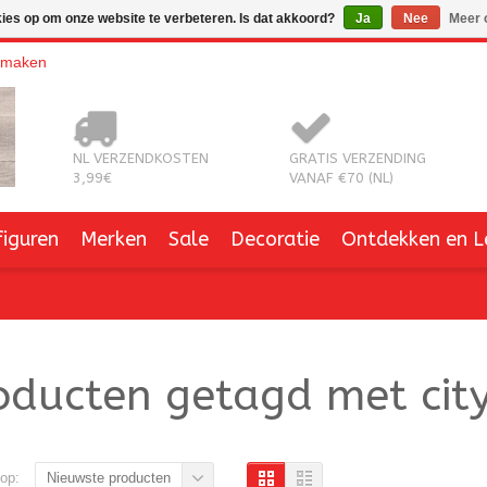
kies op om onze website te verbeteren. Is dat akkoord?
Ja
Nee
Meer 
nmaken
NL VERZENDKOSTEN
GRATIS VERZENDING
3,99€
VANAF €70 (NL)
figuren
Merken
Sale
Decoratie
Ontdekken en L
oducten getagd met cit
op:
Nieuwste producten