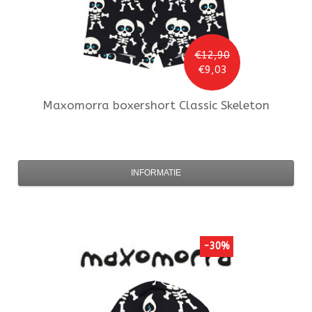
€12,90
€9,03
Maxomorra
boxershort Classic Skeleton
INFORMATIE
-30%