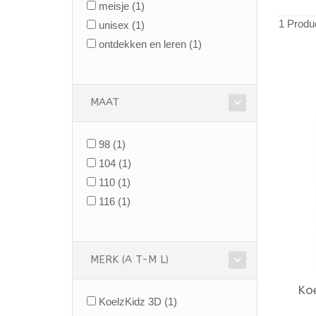
meisje
(1)
1 Produ
unisex
(1)
ontdekken en leren
(1)
MAAT
98
(1)
104
(1)
110
(1)
116
(1)
MERK (A T-M L)
Ko
KoelzKidz 3D
(1)