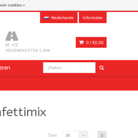
over cookies »
Nederlands
Informatie
0 /
€0,00
BE +DE
VERZENDKOSTEN 5,99€
eren
fettimix
Toon:
24
1