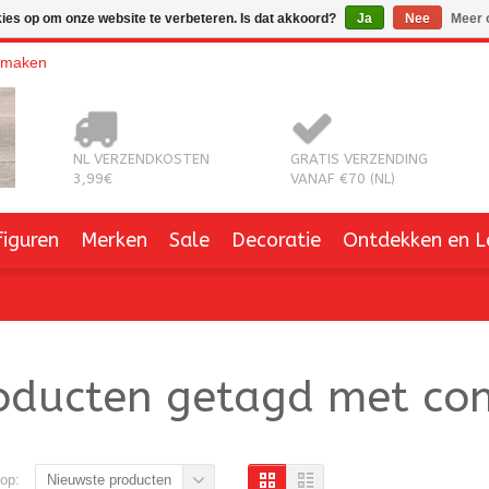
kies op om onze website te verbeteren. Is dat akkoord?
Ja
Nee
Meer 
nmaken
NL VERZENDKOSTEN
GRATIS VERZENDING
3,99€
VANAF €70 (NL)
figuren
Merken
Sale
Decoratie
Ontdekken en L
oducten getagd met con
op:
Nieuwste producten