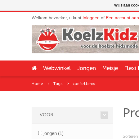
Wij slaan coo
Welkom bezoeker, u kunt
Inloggen
of
Een account aa
Webwinkel
Jongen
Meisje
Flexi 
Home
Tags
confettimix
Pr
VOOR
jongen
(1)
Sorteren 