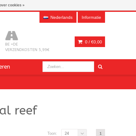
over cookies »
Nederlands
Informatie
0 /
€0,00
BE +DE
VERZENDKOSTEN 5,99€
eren
al reef
Toon:
24
1