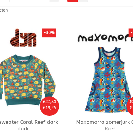
cten
-30%
-
€27,50
€
€19,25
€
sweater Coral Reef dark
Maxomorra
zomerjurk 
duck
Reef