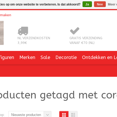
kies op om onze website te verbeteren. Is dat akkoord?
Ja
Nee
Meer 
nmaken
NL VERZENDKOSTEN
GRATIS VERZENDING
3,99€
VANAF €70 (NL)
figuren
Merken
Sale
Decoratie
Ontdekken en L
oducten getagd met cor
op:
Nieuwste producten