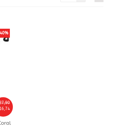
40%
27,90
16,74
Coral