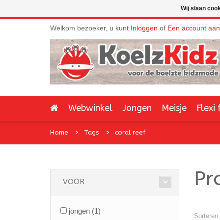
Wij slaan coo
Welkom bezoeker, u kunt
Inloggen
of
Een account aa
Webwinkel
Jongen
Meisje
Flexi 
Home
Tags
coral reef
Pr
VOOR
jongen
(1)
Sorteren 