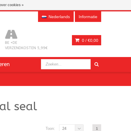
over cookies »
Nederlands
Informatie
0 /
€0,00
BE +DE
VERZENDKOSTEN 5,99€
eren
al seal
Toon:
24
1