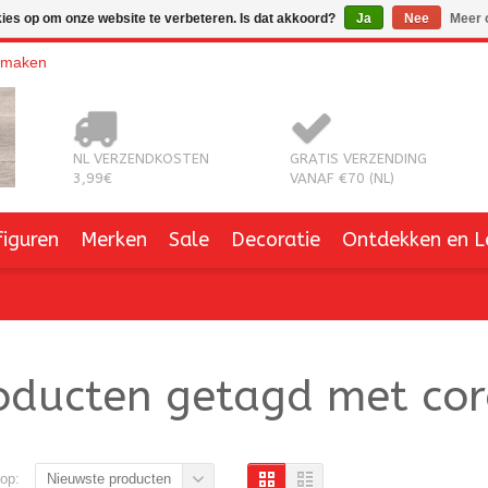
kies op om onze website te verbeteren. Is dat akkoord?
Ja
Nee
Meer 
nmaken
NL VERZENDKOSTEN
GRATIS VERZENDING
3,99€
VANAF €70 (NL)
figuren
Merken
Sale
Decoratie
Ontdekken en L
oducten getagd met cor
op:
Nieuwste producten