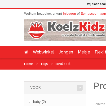
Wij slaan coo
Welkom bezoeker, u kunt
Inloggen
of
Een account aa
Webwinkel
Jongen
Meisje
Flexi 
Home
Tags
coral seal
Pr
VOOR
baby
(2)
Sorteren 