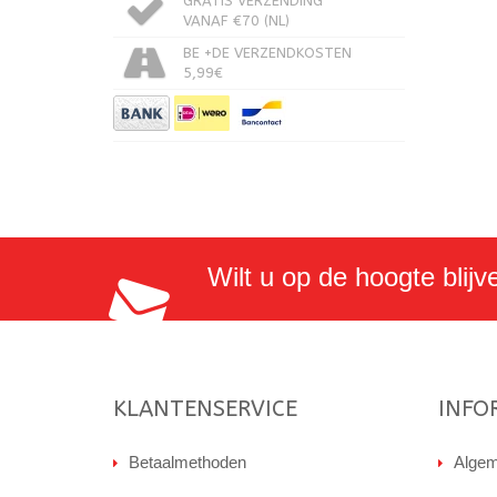
GRATIS VERZENDING
VANAF €70 (NL)
BE +DE VERZENDKOSTEN
5,99€
Wilt u op de hoogte blijv
KLANTENSERVICE
INFO
Betaalmethoden
Algem