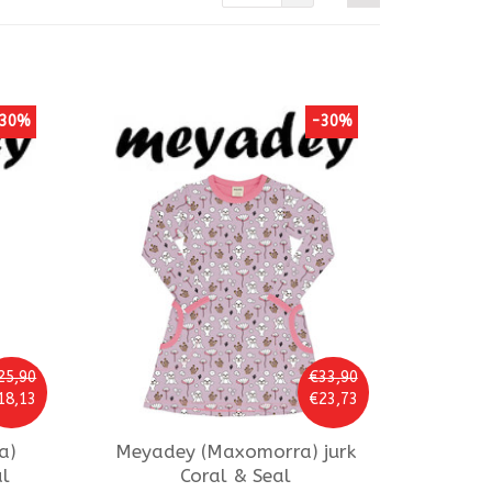
30%
-30%
25,90
€33,90
18,13
€23,73
a)
Meyadey (Maxomorra)
jurk
al
Coral & Seal