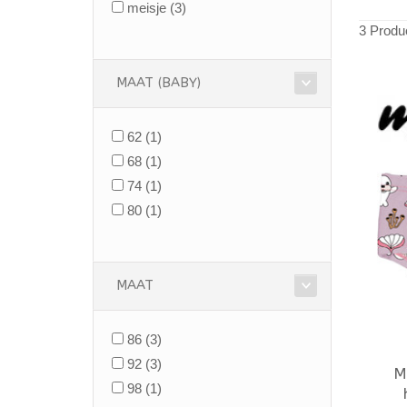
meisje
(3)
3 Produ
MAAT (BABY)
62
(1)
68
(1)
74
(1)
80
(1)
MAAT
86
(3)
92
(3)
M
98
(1)