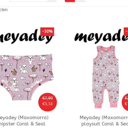
cten
-30%
-
€7,90
€
€5,53
€
eyadey (Maxomorra)
Meyadey (Maxomorr
hipster Coral & Seal
playsuit Coral & Se