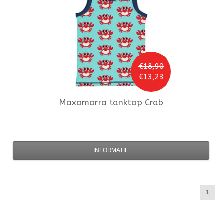
€18,90
€13,23
Maxomorra
tanktop Crab
INFORMATIE
1