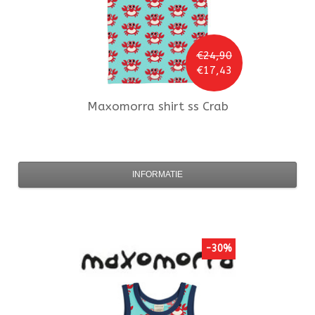
€24,90
€17,43
Maxomorra
shirt ss Crab
INFORMATIE
-30%