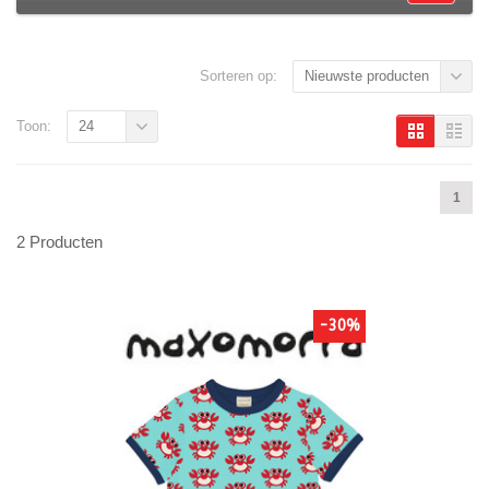
Sorteren op:
Nieuwste producten
Toon:
24
1
2 Producten
-30%