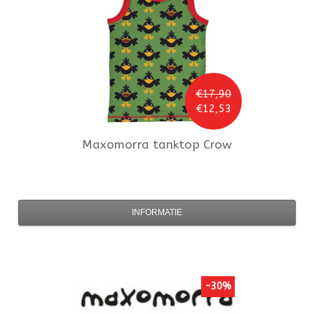
€17,90
€12,53
Maxomorra
tanktop Crow
INFORMATIE
-30%