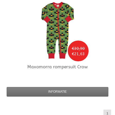
€30,90
€21,63
Maxomorra
rompersuit Crow
INFORMATIE
1