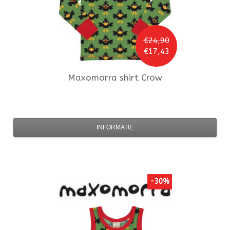
€24,90
€17,43
Maxomorra
shirt Crow
INFORMATIE
-30%