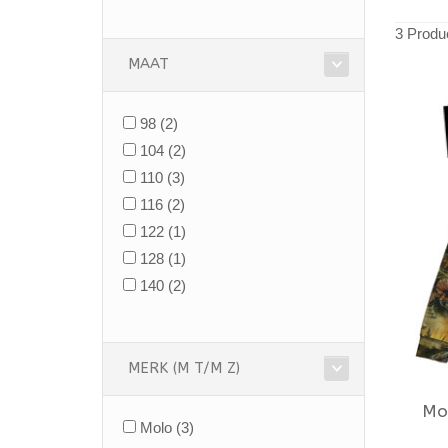
3 Produ
MAAT
98
(2)
104
(2)
110
(3)
116
(2)
122
(1)
128
(1)
140
(2)
MERK (M T/M Z)
Mo
Molo
(3)