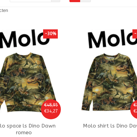
cten
-30%
-
€48,95
€
€34,27
€
lo
space ls Dino Dawn
Molo
shirt ls Dino D
romeo