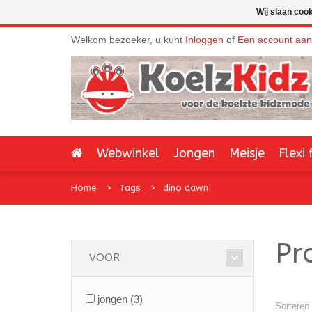
Wij slaan coo
Welkom bezoeker, u kunt
Inloggen
of
Een account aa
Webwinkel
Jongen
Meisje
Flexi 
Home
Tags
dino dawn
Pr
VOOR
jongen
(3)
Sorteren 