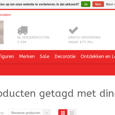
kies op om onze website te verbeteren. Is dat akkoord?
Ja
Nee
Meer 
nmaken
NL VERZENDKOSTEN
GRATIS VERZENDING
3,99€
VANAF €70 (NL)
figuren
Merken
Sale
Decoratie
Ontdekken en L
oducten getagd met di
op:
Nieuwste producten