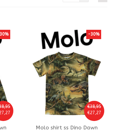
30%
-30%
38,95
€38,95
27,27
€27,27
awn
Molo
shirt ss Dino Dawn