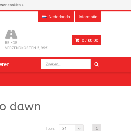
over cookies »
Nederlands
Informatie
0 /
€0,00
BE +DE
VERZENDKOSTEN 5,99€
eren
no dawn
Toon:
24
1