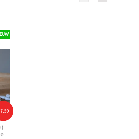
IEUW
7,50
n)
ei