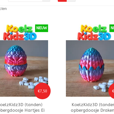
cten
NIEUW
N
€7,50
€
oelzKidz3D
(tanden)
KoelzKidz3D
(tande
bergdoosje Hartjes Ei
opbergdoosje Draken