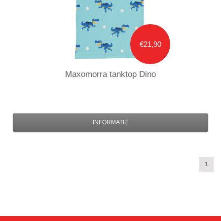
€21,90
Maxomorra
tanktop Dino
INFORMATIE
1