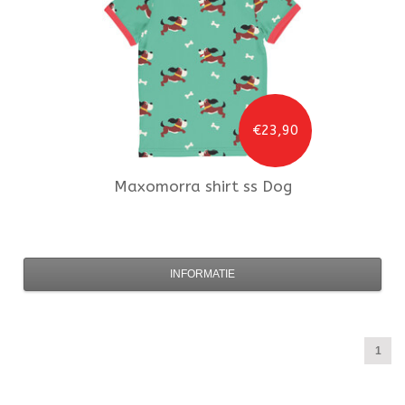
€23,90
Maxomorra
shirt ss Dog
INFORMATIE
1