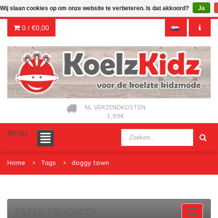
Wij slaan cookies op om onze website te verbeteren. Is dat akkoord?
Ja
0 /
€0,00
NL VERZENDKOSTEN
3,99€
MENU
Home
Tags
doggy town
FILTER PRODUCTS