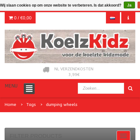
Wij slaan cookies op om onze website te verbeteren. Is dat akkoord?
Ja
0 /
€0,00
NL VERZENDKOSTEN
3,99€
MENU
Home
Tags
dumping wheels
FILTER PRODUCTS