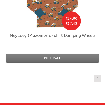
€24,90
€17,43
Meyadey (Maxomorra)
shirt Dumping Wheels
INFORMATIE
1