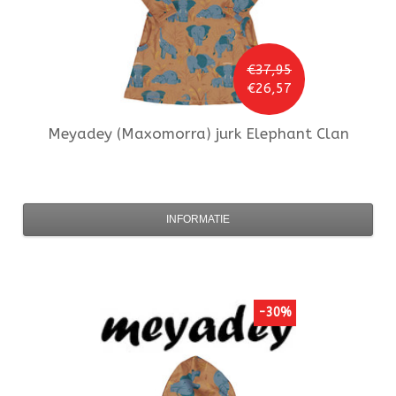
€37,95
€26,57
Meyadey (Maxomorra)
jurk Elephant Clan
INFORMATIE
-30%