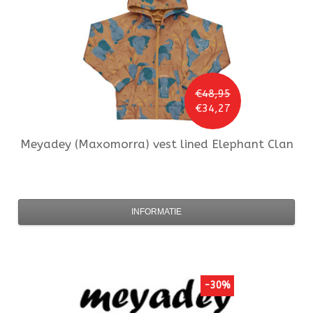
€48,95
€34,27
Meyadey (Maxomorra)
vest lined Elephant Clan
INFORMATIE
-30%