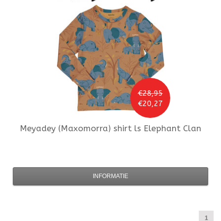
€28,95
€20,27
Meyadey (Maxomorra)
shirt ls Elephant Clan
INFORMATIE
1