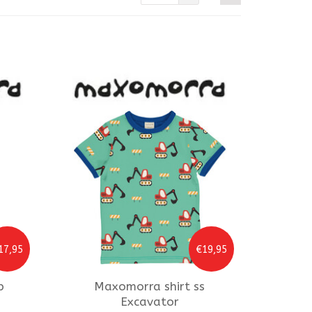
17,95
€19,95
p
Maxomorra
shirt ss
Excavator