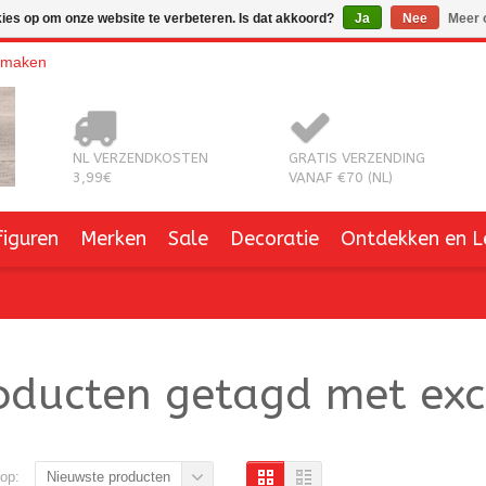
kies op om onze website te verbeteren. Is dat akkoord?
Ja
Nee
Meer 
nmaken
NL VERZENDKOSTEN
GRATIS VERZENDING
3,99€
VANAF €70 (NL)
figuren
Merken
Sale
Decoratie
Ontdekken en L
oducten getagd met exc
op:
Nieuwste producten