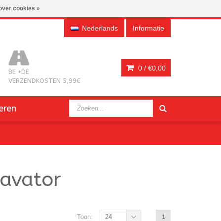
over cookies »
Nederlands
Informatie
0 /
€0,00
BE +DE
VERZENDKOSTEN 5,99€
eren
avator
Toon:
24
1