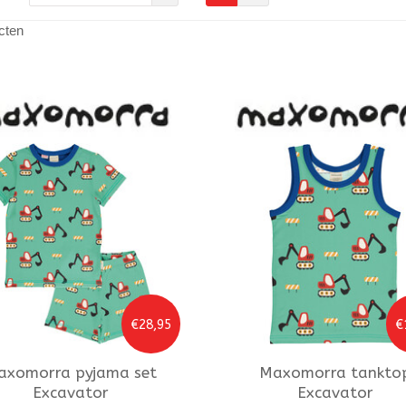
cten
€28,95
€
axomorra
pyjama set
Maxomorra
tankto
Excavator
Excavator