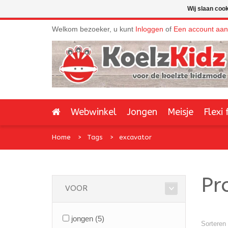
Wij slaan coo
Welkom bezoeker, u kunt
Inloggen
of
Een account aa
Webwinkel
Jongen
Meisje
Flexi 
Home
Tags
excavator
Pr
VOOR
jongen
(5)
Sorteren 