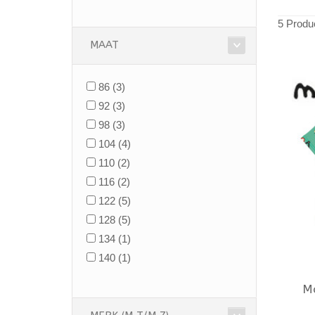
5 Produ
MAAT
86
(3)
92
(3)
98
(3)
104
(4)
110
(2)
116
(2)
122
(5)
128
(5)
134
(1)
140
(1)
M