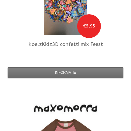
€5,95
KoelzKidz3D
confetti mix Feest
INFORMATIE