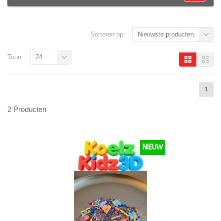
Sorteren op:
Nieuwste producten
Toon:
24
1
2 Producten
NIEUW