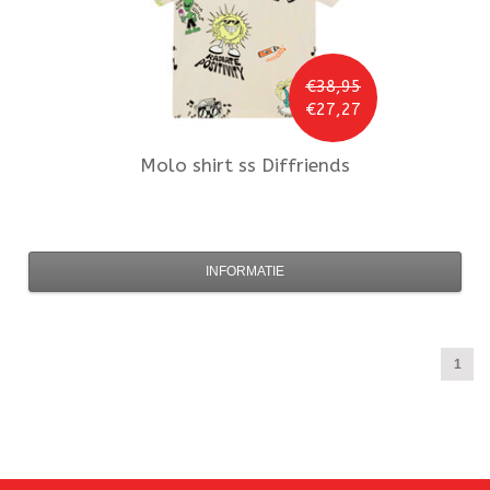
€38,95
€27,27
Molo
shirt ss Diffriends
INFORMATIE
1