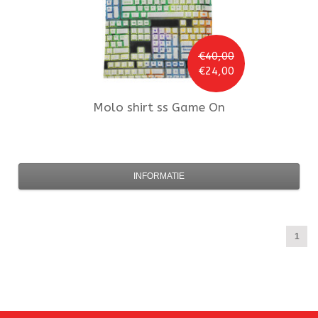
€40,00
€24,00
Molo
shirt ss Game On
INFORMATIE
1